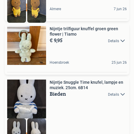
In mooie conditie
Almere
7 jun 26
Nijntje trilfiguur knuffel groen green
flower | Tiamo
€ 9,95
Details
Hoensbroek
25 jun 26
Nijntje Snuggle Time knufel, lampje en
muziek. 25cm. 6B14
Bieden
Details