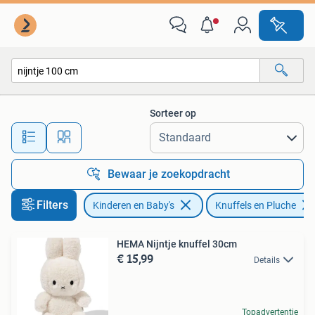
Speelgoed | Knuffels en Pluche
Sorteer op
Alle afstanden…
Bewaar je zoekopdracht
Filters
Kinderen en Baby's
Knuffels en Pluche
HEMA Nijntje knuffel 30cm
€ 15,99
Details
Topadvertentie