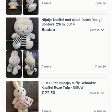
Werkt prima
Almere
7 jun 26
Nijntje knuffel met sjaal. Dutch Design
Bontoys, 23cm. 6B14
Bieden
Details
Lekker zacht
Almere
7 jun 26
Just Dutch Nijntje/Miffy Gehaakte
Knuffel Roze Tulp - NIEUW
€ 22,50
Details
Almere
4 aug 26