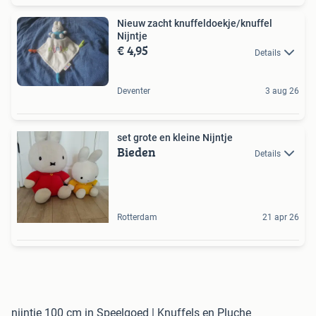
Nieuw zacht knuffeldoekje/knuffel
Nijntje
€ 4,95
Details
Deventer
3 aug 26
set grote en kleine Nijntje
Bieden
Details
Rotterdam
21 apr 26
nijntje 100 cm in Speelgoed | Knuffels en Pluche