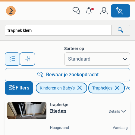
Traphekjes
Sorteer op
Alle afstanden…
Bewaar je zoekopdracht
Filters
Kinderen en Baby's
Traphekjes
Verwi
traphekje
Bieden
Details
Hoogezand
Vandaag