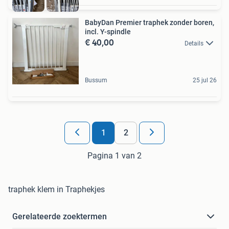
BabyDan Premier traphek zonder boren,
incl. Y-spindle
€ 40,00
Details
Bussum
25 jul 26
1
2
Pagina 1 van 2
traphek klem in Traphekjes
Gerelateerde zoektermen