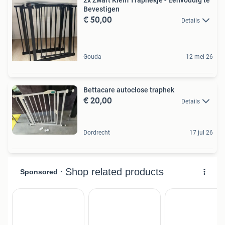
2x Zwart Klem Traphekje - Eenvoudig te
Bevestigen
€ 50,00
Details
Gouda
12 mei 26
Bettacare autoclose traphek
€ 20,00
Details
Dordrecht
17 jul 26