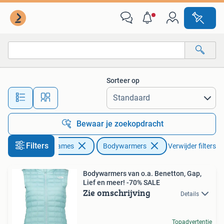
Bodywarmers
Sorteer op
Alle afstanden…
Bewaar je zoekopdracht
Filters
Kleding | Dames
Bodywarmers
Verwijder filters
Bodywarmers van o.a. Benetton, Gap,
Lief en meer! -70% SALE
Zie omschrijving
Details
Topadvertentie