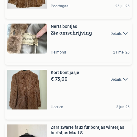
Poortugaal
26 jul 26
Nerts bontjas
Zie omschrijving
Details
Helmond
21 mei 26
Kort bont jasje
€ 75,00
Details
Heerlen
3 jun 26
Zara zwarte faux fur bontjas winterjas
herfstjas Maat S