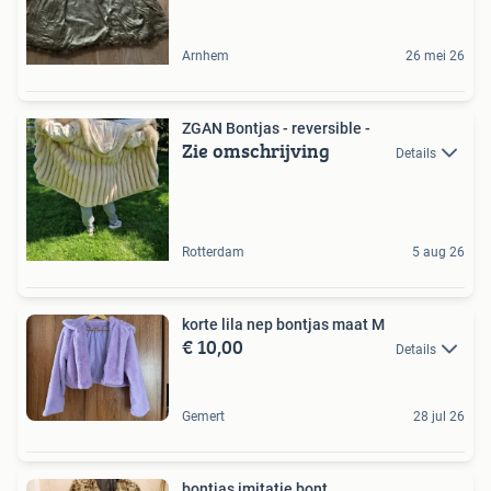
Arnhem
26 mei 26
ZGAN Bontjas - reversible -
Zie omschrijving
Details
Rotterdam
5 aug 26
korte lila nep bontjas maat M
€ 10,00
Details
Gemert
28 jul 26
bontjas imitatie bont