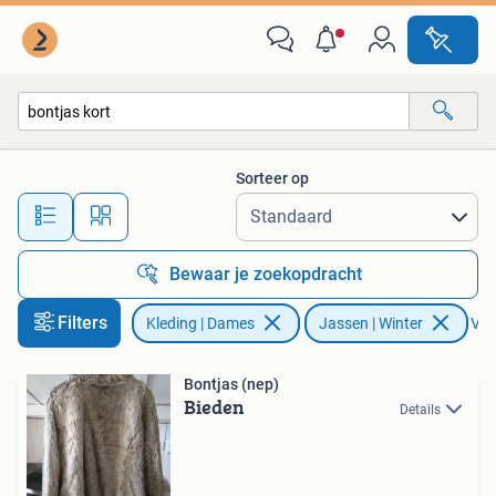
Jassen | Winter
Sorteer op
Alle afstanden…
Bewaar je zoekopdracht
Filters
Kleding | Dames
Jassen | Winter
Verw
Bontjas (nep)
Bieden
Details