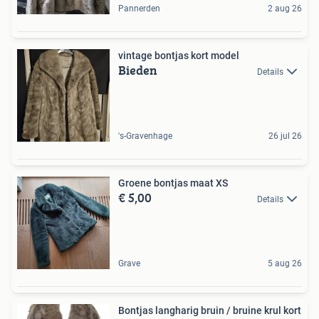
Pannerden
2 aug 26
vintage bontjas kort model
Bieden
Details
's-Gravenhage
26 jul 26
Groene bontjas maat XS
€ 5,00
Details
Grave
5 aug 26
Bontjas langharig bruin / bruine krul kort