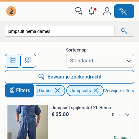
Jumpsuits
Sorteer op
Alle afstanden…
Bewaar je zoekopdracht
Filters
Kleding | Dames
Jumpsuits
Verwijder filters
Jumpsuit spijkerstof XL Hema
€ 35,00
Details
Dagtopper