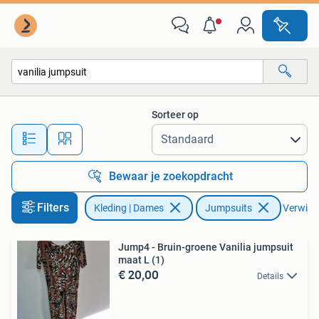
Jumpsuits
Sorteer op
Alle afstanden…
Bewaar je zoekopdracht
Filters
Kleding | Dames
Jumpsuits
Verwijder
Jump4 - Bruin-groene Vanilia jumpsuit
maat L (1)
€ 20,00
Details