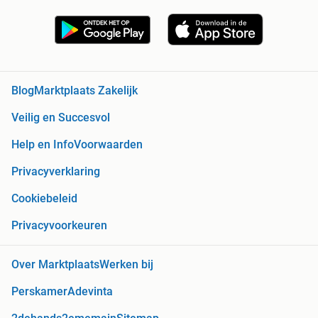
Blog
Marktplaats Zakelijk
Veilig en Succesvol
Help en Info
Voorwaarden
Privacyverklaring
Cookiebeleid
Privacyvoorkeuren
Over Marktplaats
Werken bij
Perskamer
Adevinta