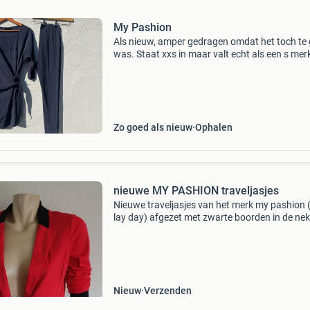
My Pashion
Als nieuw, amper gedragen omdat het toch te 
was. Staat xxs in maar valt echt als een s me
pashion travel stof jurk + legging bieden
Zo goed als nieuw
Ophalen
nieuwe MY PASHION traveljasjes
Nieuwe traveljasjes van het merk my pashion 
lay day) afgezet met zwarte boorden in de nek
de mouwen de rode is maat s en de blauwe m
15 per stuk
Nieuw
Verzenden