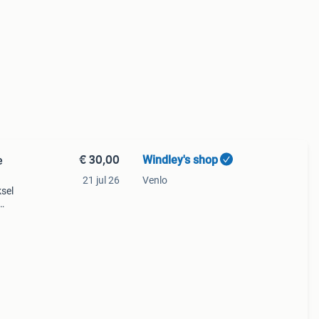
€ 30,00
Windley's shop
e
21 jul 26
Venlo
ksel
gen