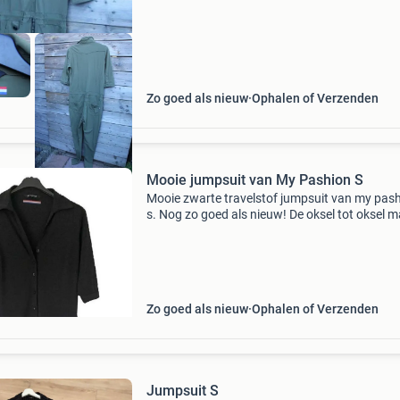
Zo goed als nieuw
Ophalen of Verzenden
Mooie jumpsuit van My Pashion S
Mooie zwarte travelstof jumpsuit van my pas
s. Nog zo goed als nieuw! De oksel tot oksel m
46 centimeter, taille en de totale lengte 149
centimeter. Vanaf onder de tailleband 99
centimeter b
Zo goed als nieuw
Ophalen of Verzenden
Jumpsuit S