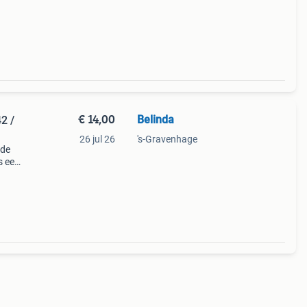
€ 14,00
Belinda
26 jul 26
's-Gravenhage
 de
s een
otale