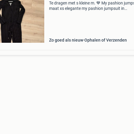
Te dragen met s kleine m. 💙 My pashion jump
maat xs elegante my pashion jumpsuit in
donkerblauw met een stijlvol streepjespatroon
jumpsuit heeft een kraagje, knoopsluiting en
strikceintuur
Zo goed als nieuw
Ophalen of Verzenden