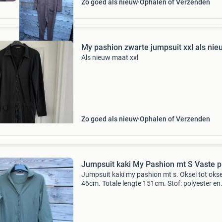
Zo goed als nieuw
Ophalen of Verzenden
My pashion zwarte jumpsuit xxl als nie
Als nieuw maat xxl
Zo goed als nieuw
Ophalen of Verzenden
Jumpsuit kaki My Pashion mt S Vaste pr
Jumpsuit kaki my pashion mt s. Oksel tot okse
46cm. Totale lengte 151cm. Stof: polyester en
elasthan? Verzendkosten koper. Verzenden ei
risico. Ik werk niet met kopersbescherming