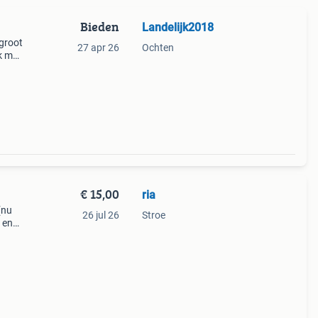
Bieden
Landelijk2018
groot
27 apr 26
Ochten
rk my
€ 15,00
ria
(nu
26 jul 26
Stroe
 en
aat m