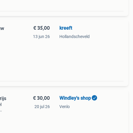
€ 35,00
kreeft
uw
13 jun 26
Hollandscheveld
€ 30,00
Windley's shop
ijs
l
20 jul 26
Venlo
gen