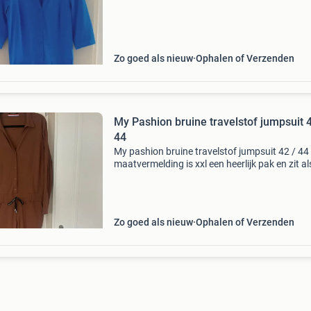
Zo goed als nieuw
Ophalen of Verzenden
My Pashion bruine travelstof jumpsuit 42 /
44
My pashion bruine travelstof jumpsuit 42 / 44
maatvermelding is xxl een heerlijk pak en zit al
tweede huid oksel tot oksel 57 cm ( stretch ) t
lengte 160 cm binnenbeenlengte 80 cm
Zo goed als nieuw
Ophalen of Verzenden