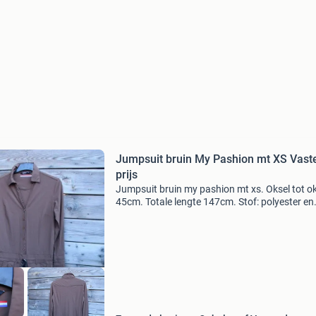
Jumpsuit bruin My Pashion mt XS Vast
prijs
Jumpsuit bruin my pashion mt xs. Oksel tot o
45cm. Totale lengte 147cm. Stof: polyester en
elasthan? Verzendkosten koper. Verzenden ei
risico. Ik werk niet met kopersbescherming