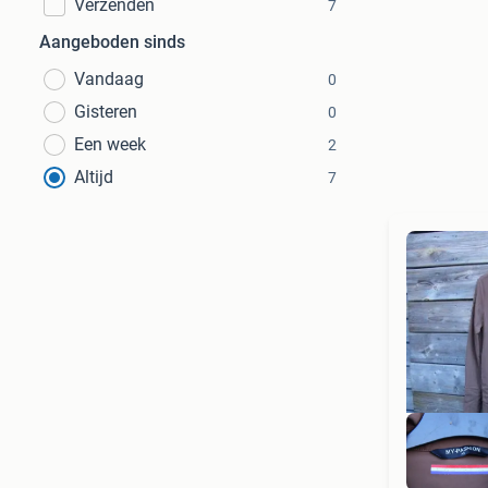
Verzenden
7
Aangeboden sinds
Vandaag
0
Gisteren
0
Een week
2
Altijd
7