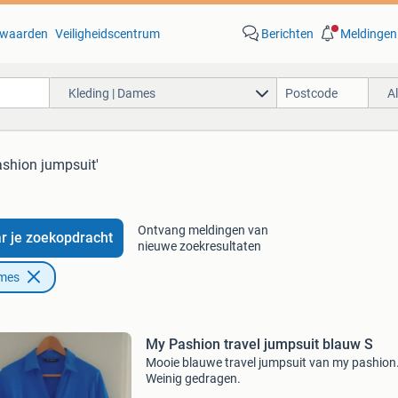
waarden
Veiligheidscentrum
Berichten
Meldingen
Kleding | Dames
A
ashion jumpsuit'
Ontvang meldingen van
r je zoekopdracht
nieuwe zoekresultaten
ames
My Pashion travel jumpsuit blauw S
Mooie blauwe travel jumpsuit van my pashion
Weinig gedragen.