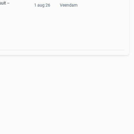
suit –
1 aug 26
Veendam
. De