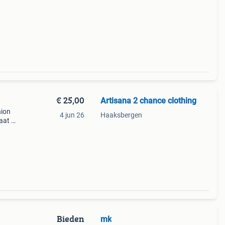
€ 25,00
Artisana 2 chance clothing
hion
4 jun 26
Haaksbergen
aat is
Bieden
mk