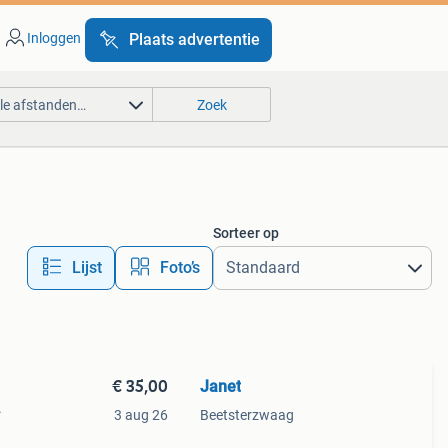
Inloggen
Plaats advertentie
lle afstanden…
Zoek
Sorteer op
Lijst
Foto’s
€ 35,00
Janet
.
3 aug 26
Beetsterzwaag