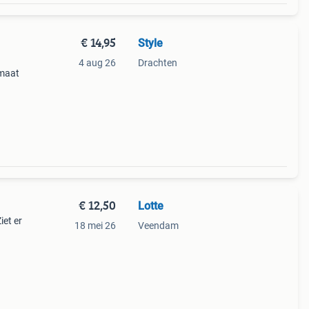
€ 14,95
Style
4 aug 26
Drachten
 maat
€ 12,50
Lotte
iet er
18 mei 26
Veendam