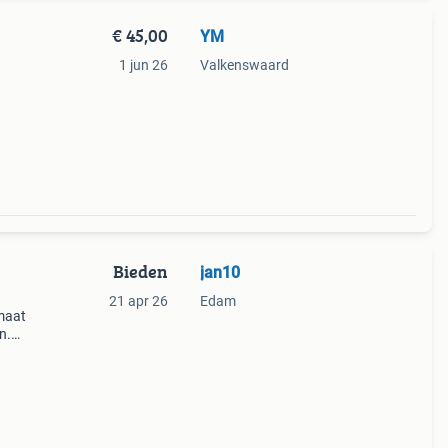
€ 45,00
YM
1 jun 26
Valkenswaard
Bieden
jan10
21 apr 26
Edam
 maat
n.
rdjes