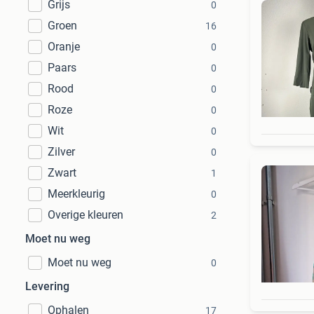
Grijs
0
Groen
16
Oranje
0
Paars
0
Rood
0
Roze
0
Wit
0
Zilver
0
Zwart
1
Meerkleurig
0
Overige kleuren
2
Moet nu weg
Moet nu weg
0
Levering
Ophalen
17