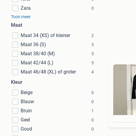
Zara
0
Toon meer
Maat
Maat 34 (XS) of kleiner
2
Maat 36 (S)
3
Maat 38/40 (M)
5
Maat 42/44 (L)
5
Maat 46/48 (XL) of groter
4
Kleur
Beige
0
Blauw
0
Bruin
1
Geel
0
Goud
0