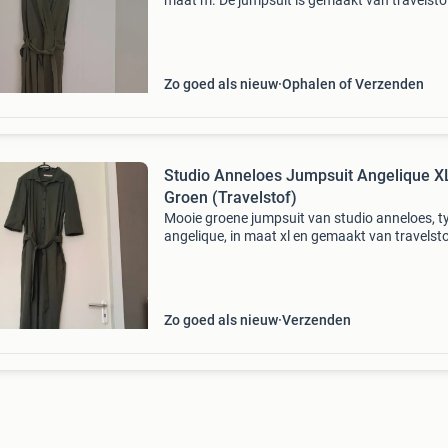
maat m. De jumpsuit is gemaakt van travelsto
heeft een ceintuur in de taille.
Zo goed als nieuw
Ophalen of Verzenden
Studio Anneloes Jumpsuit Angelique XL
Groen (Travelstof)
Mooie groene jumpsuit van studio anneloes, t
angelique, in maat xl en gemaakt van travelsto
is de jumpsuit op de eerste drie foto&#39;s.
Daarnaast zijn er nog vier andere kleuren stud
Zo goed als nieuw
Verzenden