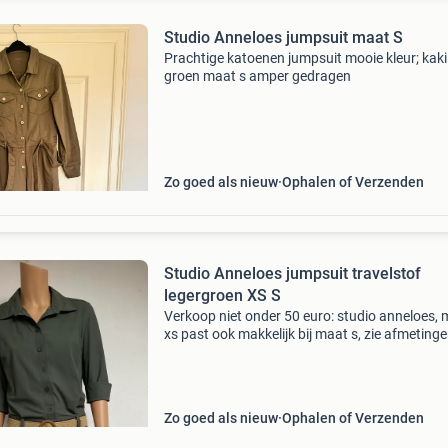
Studio Anneloes jumpsuit maat S
Prachtige katoenen jumpsuit mooie kleur; kaki
groen maat s amper gedragen
Zo goed als nieuw
Ophalen of Verzenden
Studio Anneloes jumpsuit travelstof
legergroen XS S
Verkoop niet onder 50 euro: studio anneloes,
xs past ook makkelijk bij maat s, zie afmetinge
Slechts één keer gedragen, in nieuwstaat.
Bovenkant met knoopjes, klein kraagje en boo
aan mouw
Zo goed als nieuw
Ophalen of Verzenden