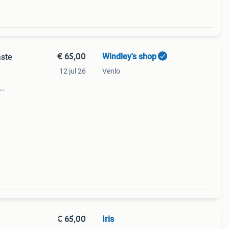
€ 65,00
Windley's shop
aste
12 jul 26
Venlo
t
Ik
€ 65,00
Iris