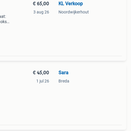
€ 65,00
KL Verkoop
3 aug 26
Noordwijkerhout
aat:
 oksel
khaki
€ 45,00
Sara
1 jul 26
Breda