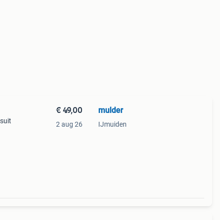
€ 49,00
mulder
suit
2 aug 26
IJmuiden
agen.