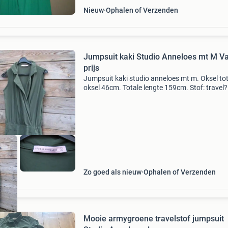
Nieuw
Ophalen of Verzenden
Jumpsuit kaki Studio Anneloes mt M V
prijs
Jumpsuit kaki studio anneloes mt m. Oksel to
oksel 46cm. Totale lengte 159cm. Stof: travel?
Verzendkosten koper. Verzenden eigen risico. 
werk niet met kopersbescherming
Zo goed als nieuw
Ophalen of Verzenden
Mooie armygroene travelstof jumpsuit