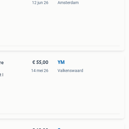
12 jun 26
Amsterdam
€ 55,00
YM
re
14 mei 26
Valkenswaard
 l