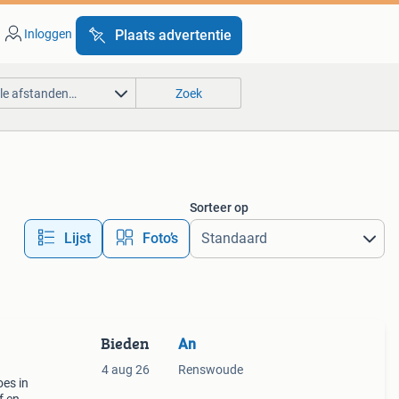
Inloggen
Plaats advertentie
lle afstanden…
Zoek
Sorteer op
Lijst
Foto’s
Bieden
An
4 aug 26
Renswoude
oes in