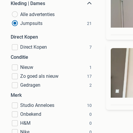
Kleding | Dames
Alle advertenties
Jumpsuits
21
Direct Kopen
Direct Kopen
7
Conditie
Nieuw
1
Zo goed als nieuw
17
Gedragen
2
Merk
Studio Anneloes
10
Onbekend
0
H&M
0
Nike
0