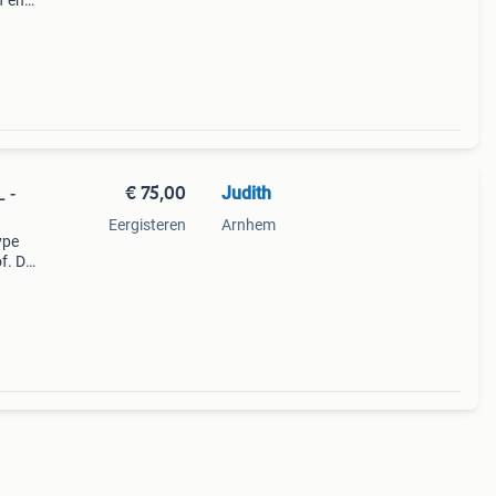
f en
€ 75,00
Judith
 -
Eergisteren
Arnhem
ype
f. Dit
io a