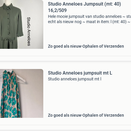
Studio Anneloes Jumpsuit (mt: 40)
16,2/509
Hele mooie jumpsuit van studio anneloes ~ st
echt als nieuw nog ~ maat in item: l (mt: 40) ~
tot oksel= 51cm ~ ruglengte= 155cm ~ kleur: 
~ materiaal: zie foto ~ verzending: pakket ~ v
Zo goed als nieuw
Ophalen of Verzenden
Studio Anneloes jumpsuit mt L
Studio anneloes jumpsuit mt l
Zo goed als nieuw
Ophalen of Verzenden