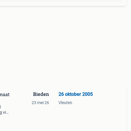
Bieden
26 oktober 2005
 maat
23 mei 26
Vleuten
l
g via
st nl