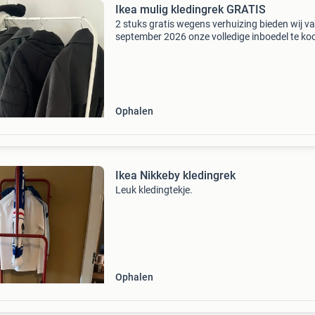
Ikea mulig kledingrek GRATIS
2 stuks gratis wegens verhuizing bieden wij v
september 2026 onze volledige inboedel te ko
aan. Alles dient zelf te worden opgehaald en, i
nodig, gedemonteerd. Bekijk ook onze andere
Ophalen
Ikea Nikkeby kledingrek
Leuk kledingtekje.
Ophalen