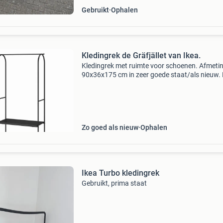
Gebruikt
Ophalen
Kledingrek de Gräfjället van Ikea.
Kledingrek met ruimte voor schoenen. Afmeti
90x36x175 cm in zeer goede staat/als nieuw. 
kan natuurlijk ook kleding op van heren. Er wa
geen categorie voor gewoon kleding. Nieuwprij
50 euro
Zo goed als nieuw
Ophalen
Ikea Turbo kledingrek
Gebruikt, prima staat