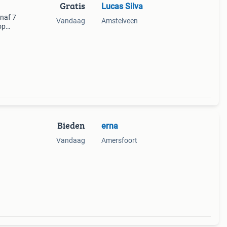
Gratis
Lucas Silva
anaf 7
Vandaag
Amstelveen
op
ndien
 adve
Bieden
erna
Vandaag
Amersfoort