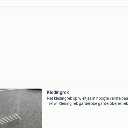
Kledingrek
Net kledingrek op wieltjes in hoogte verstelbaa
Trefw. Kleding rek garderobe garderoberek rek
wielen ophangen ophangsysteem kleding
kledingkast ikea jurk pantalon dameskleding