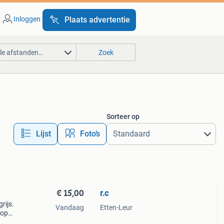
Inloggen
Plaats advertentie
lle afstanden…
Zoek
Sorteer op
Lijst
Foto’s
€ 15,00
r.c
rijs.
Vandaag
Etten-Leur
oop