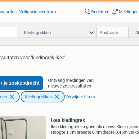
waarden
Veiligheidscentrum
Berichten
Meldingen
Kledingrekken
A
esultaten
voor 'kledingrek ikea'
Ontvang meldingen van
r je zoekopdracht
nieuwe zoekresultaten
ames
Kledingrekken
Verwijder filters
Ikea kledingrek
Ikea kledingrek zo goed als nieuw. Kleur groeng
Hoogte 1,7m breedte 0,4m diepte 0,45m verk
omdat rek overbodig is