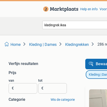
Help en info
Voor
286 r
Home
Kleding | Dames
Kledingrekken
Verfijn resultaten
Bewaa
Prijs
Kleding | D
van
tot
€
€
Categorie
Wis de categorie