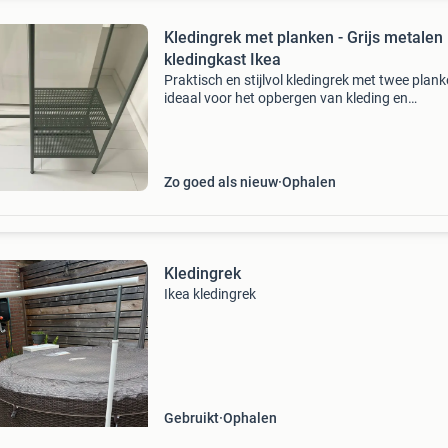
Kledingrek met planken - Grijs metalen
kledingkast Ikea
Praktisch en stijlvol kledingrek met twee plank
ideaal voor het opbergen van kleding en
accessoires. Het rek is gemaakt van grijs meta
verkeert in goede staat. Perfect voor een
slaapkamer, hal
Zo goed als nieuw
Ophalen
Kledingrek
Ikea kledingrek
Gebruikt
Ophalen