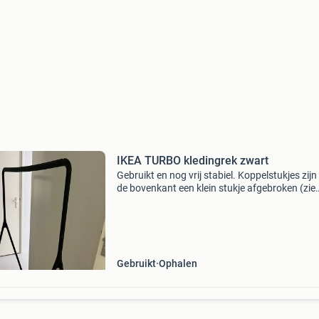
IKEA TURBO kledingrek zwart
Gebruikt en nog vrij stabiel. Koppelstukjes zij
de bovenkant een klein stukje afgebroken (zie
foto’s), maar werkt nog prima. Aan een zijde 
wieltjes. Mag weg voor een zacht prijsje.
Gebruikt
Ophalen