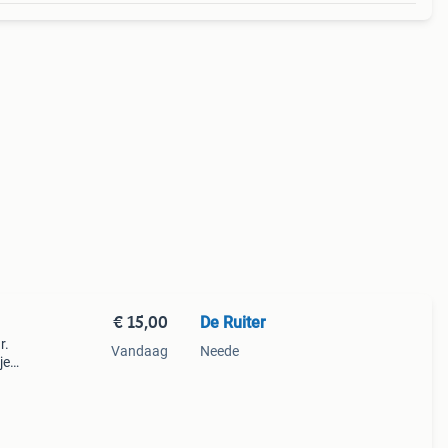
€ 15,00
De Ruiter
r.
Vandaag
Neede
je