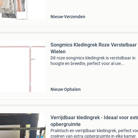
Nieuw
Verzenden
Songmics Kledingrek Roze Verstelbaar
Wielen
Dit roze songmics kledingrek is verstelbaar in
hoogte en breedte, perfect voor al uw
ophangbehoeften. Het rek is voorzien van ext
zijhaken voor sjaals, tassen en meer. Dankzij d
wielen is het kledi
Nieuw
Ophalen
Verrijdbaar kledingrek - Ideaal voor ext
opbergruimte
Praktisch en verrijdbaar kledingrek, perfect vo
creëren van extra opbergruimte in elke kamer.