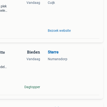
Vandaag
Cuijk
 plek
oelen,
 in
Bezoek website
Bieden
Sterre
tte
Vandaag
Numansdorp
del
m te
et
Dagtopper