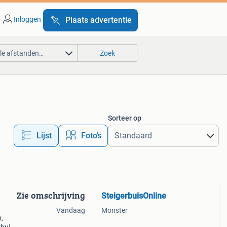
Inloggen
Plaats advertentie
lle afstanden…
Zoek
Sorteer op
Lijst
Foto’s
Zie omschrijving
SteigerbuisOnline
Vandaag
Monster
,