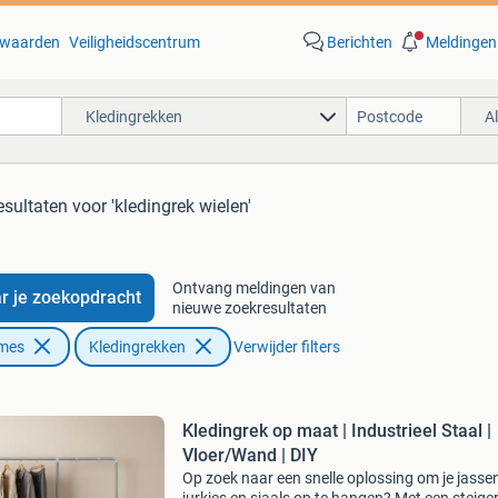
waarden
Veiligheidscentrum
Berichten
Meldingen
Kledingrekken
A
esultaten
voor 'kledingrek wielen'
Ontvang meldingen van
r je zoekopdracht
nieuwe zoekresultaten
ames
Kledingrekken
Verwijder filters
Kledingrek op maat | Industrieel Staal |
Vloer/Wand | DIY
Op zoek naar een snelle oplossing om je jassen