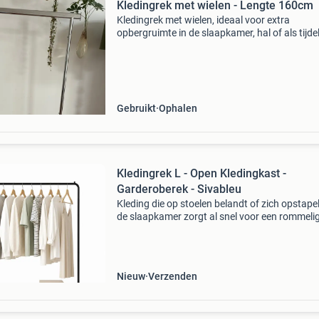
Kledingrek met wielen - Lengte 160cm
Kledingrek met wielen, ideaal voor extra
opbergruimte in de slaapkamer, hal of als tijdel
oplossing. Het rek is 160 cm lang, 87 cm bree
46 cm diep, waardoor het voldoende ruimte bi
voor div
Gebruikt
Ophalen
Kledingrek L - Open Kledingkast -
Garderoberek - Sivableu
Kleding die op stoelen belandt of zich opstapel
de slaapkamer zorgt al snel voor een rommeli
uitstraling. Je wilt je favoriete outfits netjes
ophangen, zonder dat ze kreuken of kostbare
kastruim
Nieuw
Verzenden