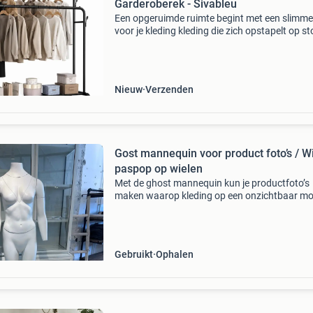
Garderoberek - Sivableu
Een opgeruimde ruimte begint met een slimme
voor je kleding kleding die zich opstapelt op st
bedden of kastdeuren zorgt al snel voor onrust
huis. Je wilt je favoriete kledingstukken over
Nieuw
Verzenden
Gost mannequin voor product foto’s / Wi
paspop op wielen
Met de ghost mannequin kun je productfoto’s
maken waarop kleding op een onzichtbaar mo
wordt getoond. Het is een effectieve manier o
laten zien hoe een product eruitziet wanneer h
wordt gedra
Gebruikt
Ophalen