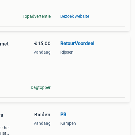
Topadvertentie
Bezoek website
€ 15,00
RetourVoordeel
 met
Vandaag
Rijssen
ra
e
Dagtopper
Bieden
PB
ra
Vandaag
Kampen
or het
 Het