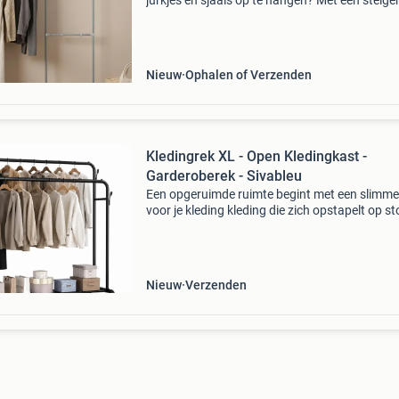
jurkjes en sjaals op te hangen? Met een steige
kledingrek orden je eenvoudig je kleding en
accessoires. Je hebt in één oogopslag alles bij
hand.
Nieuw
Ophalen of Verzenden
Kledingrek XL - Open Kledingkast -
Garderoberek - Sivableu
Een opgeruimde ruimte begint met een slimme
voor je kleding kleding die zich opstapelt op st
bedden of kastdeuren zorgt al snel voor onrust
huis. Je wilt je favoriete kledingstukken over
Nieuw
Verzenden