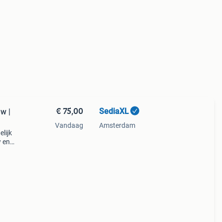
€ 75,00
SediaXL
uw |
Vandaag
Amsterdam
lijk
w en
est en