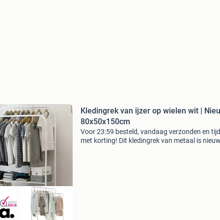
Kledingrek van ijzer op wielen wit | Nie
80x50x150cm
Voor 23:59 besteld, vandaag verzonden en tijde
met korting! Dit kledingrek van metaal is nieu
uit voorraad leverbaar . Ben je de stad ingewe
zitten je tassen lekker vol? Dan wil je maar