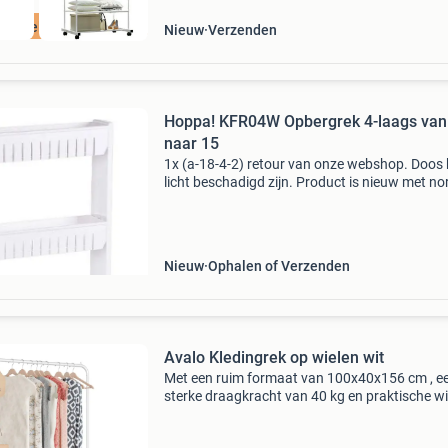
ordeeld met 9+
Nieuw
Verzenden
Hoppa! KFR04W Opbergrek 4-laags van
naar 15
1x (a-18-4-2) retour van onze webshop. Doos
licht beschadigd zijn. Product is nieuw met n
garantie. Niet goed geld terug! Via marktplaat
kunt u dit retourmodel met genoemde korting
bestelle
Nieuw
Ophalen of Verzenden
Avalo Kledingrek op wielen wit
Met een ruim formaat van 100x40x156 cm , e
sterke draagkracht van 40 kg en praktische wi
met remmen , is dit industriële kledingrek van 
een ideale toevoeging aan elk interieur. Het ro