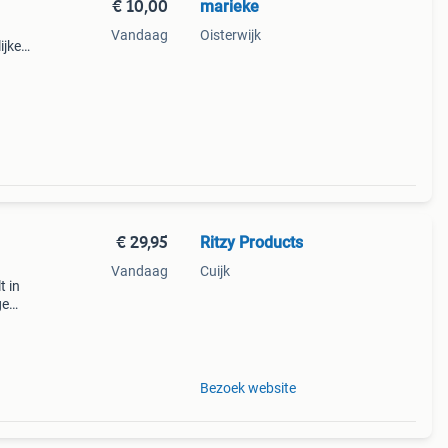
€ 10,00
marieke
Vandaag
Oisterwijk
ijke
d en
edt
€ 29,95
Ritzy Products
Vandaag
Cuijk
t in
ge
Bezoek website