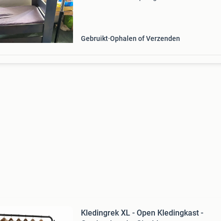
rek is gebruikt, maar nog in goede staat en
functioneert naar behoren. Dankzij de wielen i
Gebruikt
Ophalen of Verzenden
Kledingrek XL - Open Kledingkast -