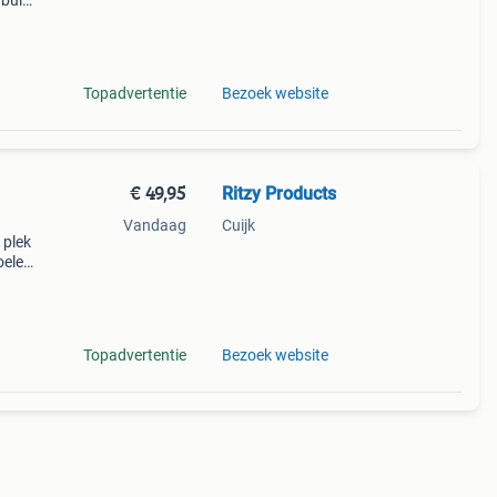
rbuis
 de
Topadvertentie
Bezoek website
€ 49,95
Ritzy Products
Vandaag
Cuijk
 plek
oelen,
 in
Topadvertentie
Bezoek website