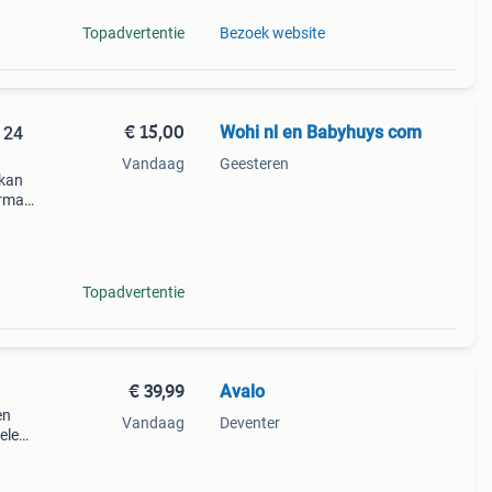
Topadvertentie
Bezoek website
€ 15,00
Wohi nl en Babyhuys com
 24
Vandaag
Geesteren
 kan
ormale
s
Topadvertentie
€ 39,99
Avalo
en
Vandaag
Deventer
elen
avalo
buust