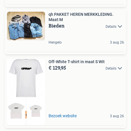
qh PAKKET HEREN MERKKLEDING.
Maat:M
Bieden
Details
Hengelo
3 aug 26
Off-White T-shirt in maat S Wit
€ 129,95
Details
Tot 75% voordeel
Bezoek website
3 aug 26