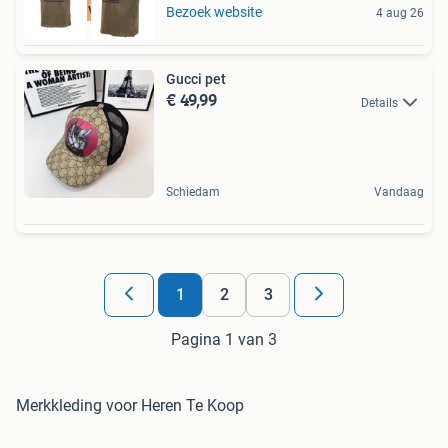
Tot 75% voordeel
Bezoek website
4 aug 26
Gucci pet
€ 49,99
Details
Schiedam
Vandaag
1
2
3
Pagina 1 van 3
Merkkleding voor Heren Te Koop