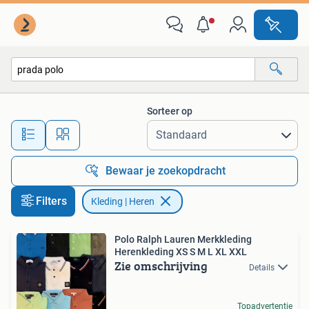
Kleding | Heren
Sorteer op
Alle afstanden…
Bewaar je zoekopdracht
Filters
Kleding | Heren
Polo Ralph Lauren Merkkleding
Herenkleding XS S M L XL XXL
Zie omschrijving
Details
Topadvertentie