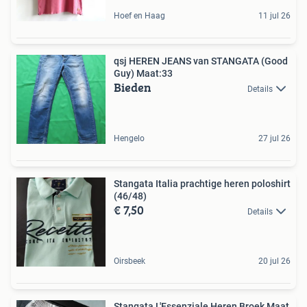
Hoef en Haag
11 jul 26
qsj HEREN JEANS van STANGATA (Good
Guy) Maat:33
Bieden
Details
Hengelo
27 jul 26
Stangata Italia prachtige heren poloshirt
(46/48)
€ 7,50
Details
Oirsbeek
20 jul 26
Stangata L'Essenziale Heren Broek Maat