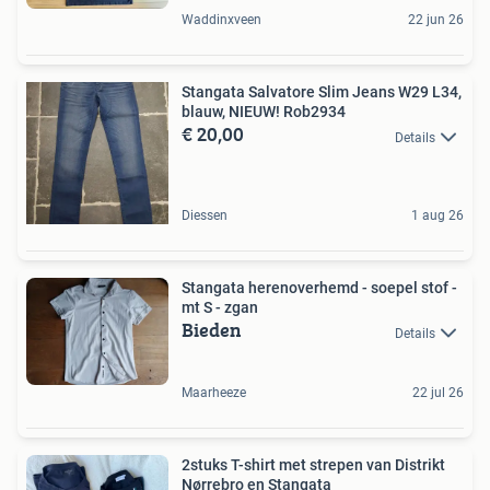
Waddinxveen
22 jun 26
Stangata Salvatore Slim Jeans W29 L34,
blauw, NIEUW! Rob2934
€ 20,00
Details
Diessen
1 aug 26
Stangata herenoverhemd - soepel stof -
mt S - zgan
Bieden
Details
Maarheeze
22 jul 26
2stuks T-shirt met strepen van Distrikt
Nørrebro en Stangata