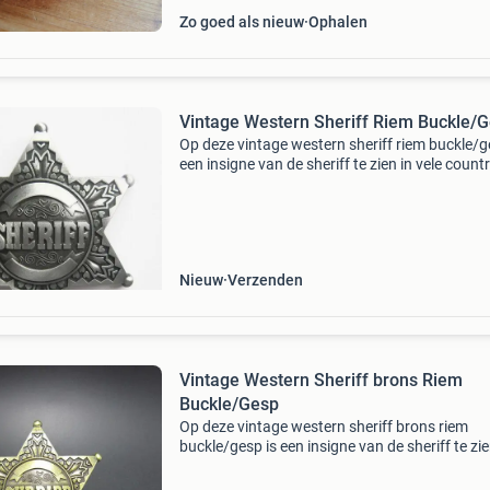
Zo goed als nieuw
Ophalen
Vintage Western Sheriff Riem Buckle/
Op deze vintage western sheriff riem buckle/g
een insigne van de sheriff te zien in vele count
films in de bijbehoornde ster vorm. De buckle i
gemaakt van massief metaal. 7 Cm x 8 cm sh
ook
Nieuw
Verzenden
Vintage Western Sheriff brons Riem
Buckle/Gesp
Op deze vintage western sheriff brons riem
buckle/gesp is een insigne van de sheriff te zie
vele country films in de bijbehoornde ster vor
buckle is gemaakt van massief metaal in een 