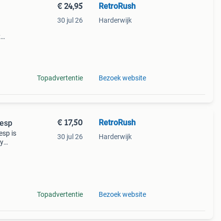
€ 24,95
RetroRush
30 jul 26
Harderwijk
x
 riem
Topadvertentie
Bezoek website
€ 17,50
RetroRush
Gesp
esp is
30 jul 26
Harderwijk
ry
s
op
Topadvertentie
Bezoek website