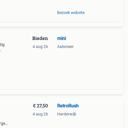
Bezoek website
Bieden
mini
tig
4 aug 26
Aalsmeer
 de
€ 27,50
RetroRush
4 aug 26
Harderwijk
e/gesp