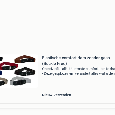
Elastische comfort riem zonder gesp
(Buckle Free)
One size fits all! - Uitermate comfortabel te dr
- Deze gesploze riem verandert alles wat u den
weten van een riem. - De riem is gemakkelijk te
dragen voor man & vrouw. - De riem is 3 cm
Nieuw
Verzenden