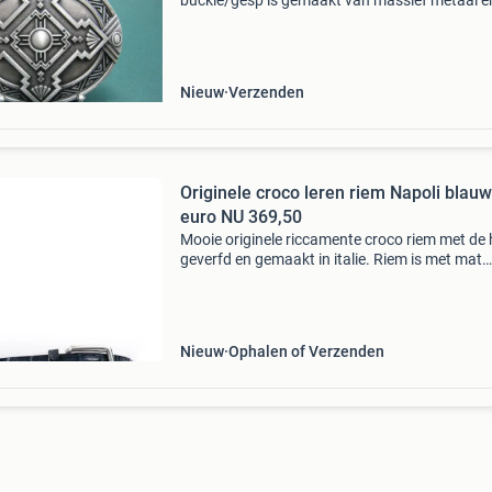
buckle/gesp is gemaakt van massief metaal e
afgewerkt in een verzilverde look. Bestel ook je
riemen zonder gesp veilig en online bij retrorus
Nieuw
Verzenden
Originele croco leren riem Napoli blau
euro NU 369,50
Mooie originele riccamente croco riem met de
geverfd en gemaakt in italie. Riem is met mat
verzilverde gesp. Wordt geleverd in een lengte
maat. Riccamente riem is zelf op maat/custo
maken dmv
Nieuw
Ophalen of Verzenden