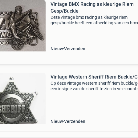
Vintage BMX Racing as kleurige Riem
Gesp/Buckle
Deze vintage bmx racing as kleurige riem
gesp/buckle heeft een afbeelding van een bm
rijdend persoon van massief metaal. Merk:
bergamot uit: 1983 serie: k-86 9.5 Cm x 6,6 cm
doorvoer 4,5 cm beki
Nieuw
Verzenden
Vintage Western Sheriff Riem Buckle/
Op deze vintage western sheriff riem buckle/g
een insigne van de sheriff te zien in vele count
films in de bijbehoornde ster vorm. De buckle i
gemaakt van massief metaal. 7 Cm x 8 cm sh
ook
Nieuw
Verzenden