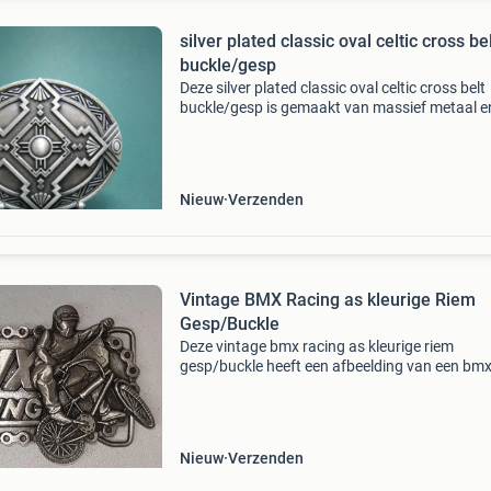
silver plated classic oval celtic cross be
buckle/gesp
Deze silver plated classic oval celtic cross belt
buckle/gesp is gemaakt van massief metaal e
afgewerkt in een verzilverde look. Bestel ook je
riemen zonder gesp veilig en online bij retrorus
Nieuw
Verzenden
Vintage BMX Racing as kleurige Riem
Gesp/Buckle
Deze vintage bmx racing as kleurige riem
gesp/buckle heeft een afbeelding van een bm
rijdend persoon van massief metaal. Merk:
bergamot uit: 1983 serie: k-86 9.5 Cm x 6,6 cm
doorvoer 4,5 cm beki
Nieuw
Verzenden