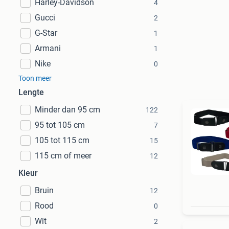
Harley-Davidson
4
Gucci
2
G-Star
1
Armani
1
Nike
0
Toon meer
Lengte
Minder dan 95 cm
122
95 tot 105 cm
7
105 tot 115 cm
15
115 cm of meer
12
Kleur
Bruin
12
Rood
0
Wit
2