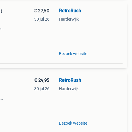
€ 27,50
RetroRush
lt
30 jul 26
Harderwijk
n
 leren
h.
Bezoek website
€ 24,95
RetroRush
30 jul 26
Harderwijk
x
 riem
Bezoek website