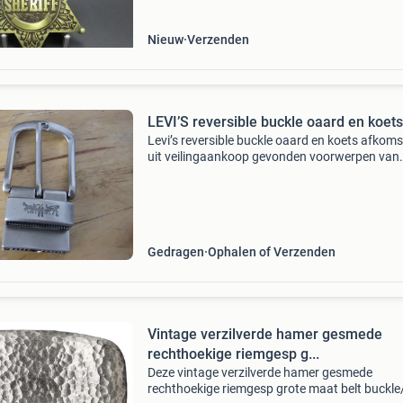
kl
Nieuw
Verzenden
LEVI’S reversible buckle oaard en koets
Levi’s reversible buckle oaard en koets afkoms
uit veilingaankoop gevonden voorwerpen van
schiphol geen riem meer aanwezig. Dus alleen
gesp voor max riem ongeveer 3,3 cm
Gedragen
Ophalen of Verzenden
Vintage verzilverde hamer gesmede
rechthoekige riemgesp g...
Deze vintage verzilverde hamer gesmede
rechthoekige riemgesp grote maat belt buckl