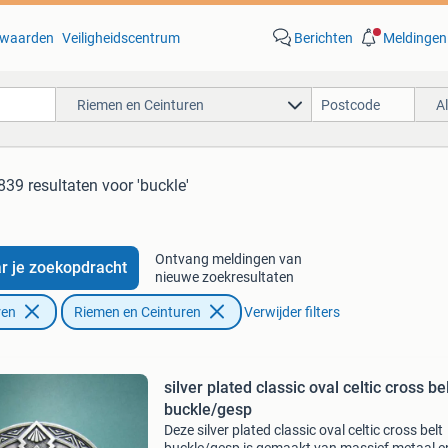
waarden
Veiligheidscentrum
Berichten
Meldingen
Riemen en Ceinturen
A
839 resultaten
voor 'buckle'
Ontvang meldingen van
r je zoekopdracht
nieuwe zoekresultaten
ren
Riemen en Ceinturen
Verwijder filters
silver plated classic oval celtic cross be
buckle/gesp
Deze silver plated classic oval celtic cross belt