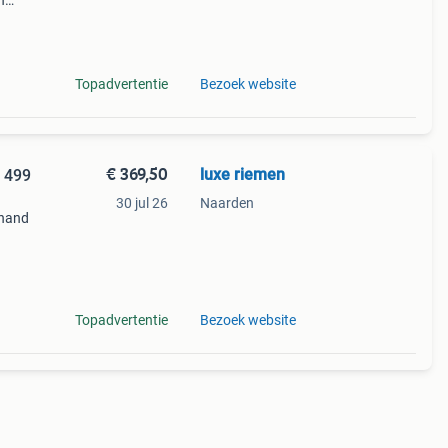
n
 leren
h.
Topadvertentie
Bezoek website
€ 369,50
luxe riemen
w 499
30 jul 26
Naarden
 hand
m te
Topadvertentie
Bezoek website