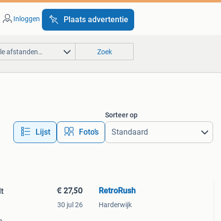
Inloggen
Plaats advertentie
lle afstanden…
Zoek
Sorteer op
Lijst
Foto’s
€ 27,50
RetroRush
lt
30 jul 26
Harderwijk