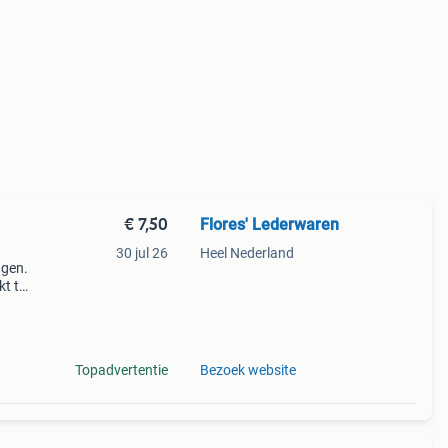
€ 7,50
Flores' Lederwaren
30 jul 26
Heel Nederland
agen.
kt te
Topadvertentie
Bezoek website