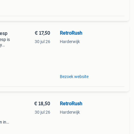
€ 17,50
RetroRush
Gesp
esp is
30 jul 26
Harderwijk
ry
s
op
Bezoek website
€ 18,50
RetroRush
30 jul 26
Harderwijk
n in
m. De
brons