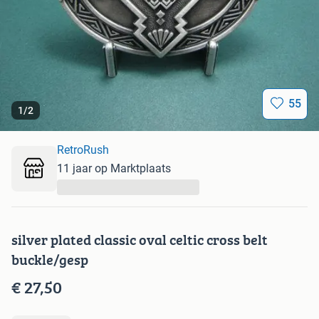
55
1
/
2
RetroRush
11 jaar op Marktplaats
...
silver plated classic oval celtic cross belt
buckle/gesp
€ 27,50