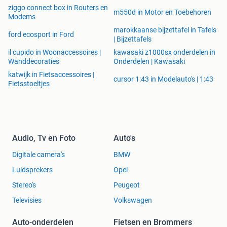
ziggo connect box in Routers en
m550d in Motor en Toebehoren
Modems
marokkaanse bijzettafel in Tafels
ford ecosport in Ford
| Bijzettafels
il cupido in Woonaccessoires |
kawasaki z1000sx onderdelen in
Wanddecoraties
Onderdelen | Kawasaki
katwijk in Fietsaccessoires |
cursor 1:43 in Modelauto's | 1:43
Fietsstoeltjes
Audio, Tv en Foto
Auto's
Digitale camera's
BMW
Luidsprekers
Opel
Stereo's
Peugeot
Televisies
Volkswagen
Auto-onderdelen
Fietsen en Brommers