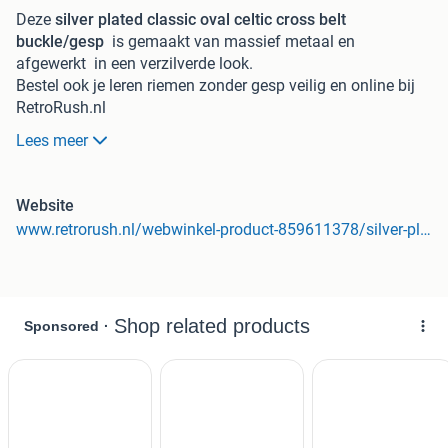
Deze
silver plated classic oval celtic cross belt
buckle/gesp
is gemaakt van massief metaal en
afgewerkt in een verzilverde look.
Bestel ook je leren riemen zonder gesp veilig en online bij
RetroRush.nl
Kwaliteit lederen riemen zonder buckle voor een scherpe
Lees meer
prijs met perfecte afwerking.
Website
www.retrorush.nl/webwinkel-product-859611378/silver-plated-classic-oval-celtic-cross-belt-buckle-gesp.html?utm_source=marktplaats&utm_medium=cpc-marktplaats&utm_campaign=marktplaats
Dé online popcultuur & Geek T-shirts, Accessoires &
Merchandise shop
* Enorm assortiment.
* Vaak binnen 24 uur verzonden
* GRATIS verzending vanaf 75 euro.
* Vragen? klantenservice@RetroRush.nl