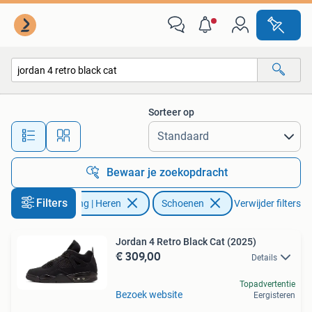
Schoenen
Sorteer op
Alle afstanden…
Bewaar je zoekopdracht
Filters
Kleding | Heren
Schoenen
Verwijder filters
Jordan 4 Retro Black Cat (2025)
€ 309,00
Details
Topadvertentie
Bezoek website
Eergisteren