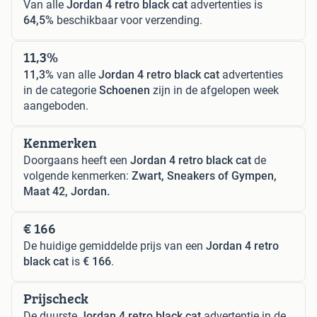
Van alle
Jordan 4 retro black cat
advertenties is
64,5%
beschikbaar voor verzending.
11,3%
11,3%
van alle
Jordan 4 retro black cat
advertenties
in de categorie
Schoenen
zijn in de afgelopen week
aangeboden.
Kenmerken
Doorgaans heeft een
Jordan 4 retro black cat
de
volgende kenmerken:
Zwart, Sneakers of Gympen,
Maat 42, Jordan.
€ 166
De huidige gemiddelde prijs van een
Jordan 4 retro
black cat
is
€ 166
.
Prijscheck
De duurste
Jordan 4 retro black cat
advertentie in de