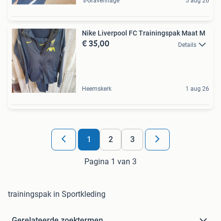
's-Gravenhage
5 aug 26
Nike Liverpool FC Trainingspak Maat M
€ 35,00
Details
Heemskerk
1 aug 26
1
2
3
Pagina 1 van 3
trainingspak in Sportkleding
Gerelateerde zoektermen