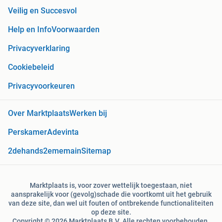
Veilig en Succesvol
Help en Info
Voorwaarden
Privacyverklaring
Cookiebeleid
Privacyvoorkeuren
Over Marktplaats
Werken bij
Perskamer
Adevinta
2dehands
2ememain
Sitemap
Marktplaats is, voor zover wettelijk toegestaan, niet
aansprakelijk voor (gevolg)schade die voortkomt uit het gebruik
van deze site, dan wel uit fouten of ontbrekende functionaliteiten
op deze site.
Copyright © 2026 Marktplaats B.V. Alle rechten voorbehouden.