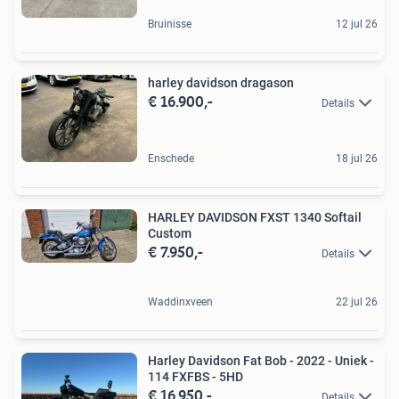
Bruinisse
12 jul 26
harley davidson dragason
€ 16.900,-
Details
Enschede
18 jul 26
HARLEY DAVIDSON FXST 1340 Softail
Custom
€ 7.950,-
Details
Waddinxveen
22 jul 26
Harley Davidson Fat Bob - 2022 - Uniek -
114 FXFBS - 5HD
€ 16.950,-
Details