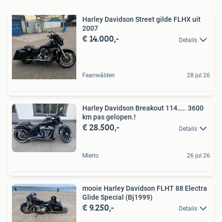
Harley Davidson Street gilde FLHX uit
2007
€ 14.000,-
Details
Feanwâlden
28 jul 26
Harley Davidson Breakout 114….. 3600
km pas gelopen.! ️️
€ 28.500,-
Details
Mierlo
26 jul 26
mooie Harley Davidson FLHT 88 Electra
Glide Special (Bj1999)
€ 9.250,-
Details