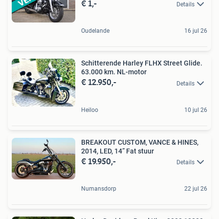
€ 1,-
Details
Oudelande
16 jul 26
Schitterende Harley FLHX Street Glide.
63.000 km. NL-motor
€ 12.950,-
Details
Heiloo
10 jul 26
BREAKOUT CUSTOM, VANCE & HINES,
2014, LED, 14” Fat stuur
€ 19.950,-
Details
Numansdorp
22 jul 26