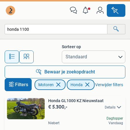
Motoren | Honda
Sorteer op
Alle afstanden…
Bewaar je zoekopdracht
Filters
Motoren
Honda
Verwijder filters
Honda GL1000 KZ Nieuwstaat
€ 5.300,-
Details
Dagtopper
Niebert
Vandaag