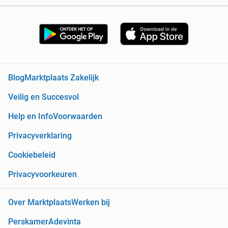
Blog
Marktplaats Zakelijk
Veilig en Succesvol
Help en Info
Voorwaarden
Privacyverklaring
Cookiebeleid
Privacyvoorkeuren
Over Marktplaats
Werken bij
Perskamer
Adevinta