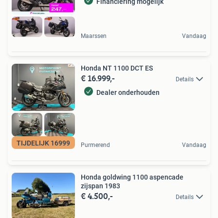
Financiering mogelijk
Maarssen
Vandaag
Honda NT 1100 DCT ES
€ 16.999,-
Details
Dealer onderhouden
TIJDELIJK 16999
Purmerend
Vandaag
Honda goldwing 1100 aspencade
zijspan 1983
€ 4.500,-
Details