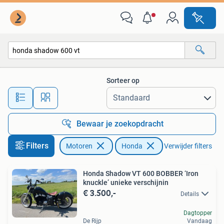
Motoren | Honda
Sorteer op
Alle afstanden…
Bewaar je zoekopdracht
Filters
Motoren
Honda
Verwijder filters
Honda Shadow VT 600 BOBBER ‘Iron
knuckle’ unieke verschijnin
€ 3.500,-
Details
Dagtopper
De Rijp
Vandaag