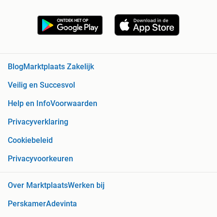
Blog
Marktplaats Zakelijk
Veilig en Succesvol
Help en Info
Voorwaarden
Privacyverklaring
Cookiebeleid
Privacyvoorkeuren
Over Marktplaats
Werken bij
Perskamer
Adevinta