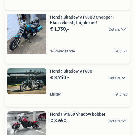
Honda Shadow VT500C Chopper -
Klassieke stijl, rijplezier!
€ 1.750,-
Details
's-Gravenzande
19 jul 26
Honda Shadow VT600
€ 3.750,-
Details
Eijsden
19 jul 26
Honda Vt600 Shadow bobber
€ 3.650,-
Details