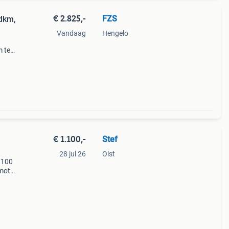
€ 2.825,-
FZS
dkm,
Vandaag
Hengelo
 te
Het
 van
€ 1.100,-
Stef
28 jul 26
Olst
1100
motor
t,