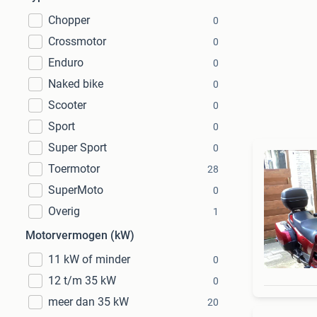
Chopper
0
Crossmotor
0
Enduro
0
Naked bike
0
Scooter
0
Sport
0
Super Sport
0
Toermotor
28
SuperMoto
0
Overig
1
Motorvermogen (kW)
11 kW of minder
0
12 t/m 35 kW
0
meer dan 35 kW
20