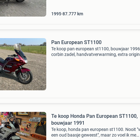
inclusief
1995
87.777
km
Pan European ST1100
Te koop pan european st1100, bouwjaar 1996
corbin zadel, handvatverwarming, extra origin
ruit! Loopt goed! Vraagprijs €1.350,- 062191
Te koop Honda Pan European ST1100,
bouwjaar 1991
Te koop, honda pan european st1100. Nooit "
een oud baasje geweest", maar zo voel ik me