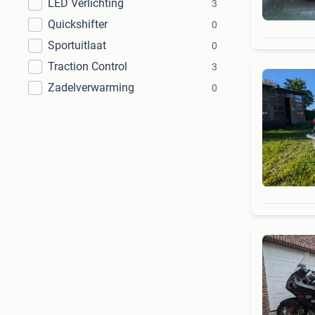
LED Verlichting
3
Quickshifter
0
Sportuitlaat
0
Traction Control
3
Zadelverwarming
0