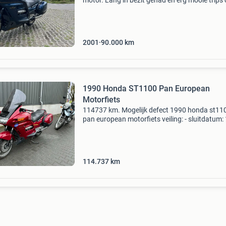
motor. Lang in bezit gehad en erg mooie trips
gedaan (net ook nog). Nu er een kleine op kom
wil ik hem verkopen. Productiedatum 2001. K
stand: 9
2001
90.000
km
1990 Honda ST1100 Pan European
Motorfiets
114737 km. Mogelijk defect 1990 honda st11
pan european motorfiets veiling: - sluitdatum:
aug. 2026 - Type: online - website:
https:troostwijkauctions.com/l/1990-honda-
st1100-pan-european-motorfi
114.737
km