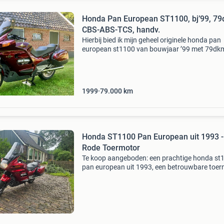
Honda Pan European ST1100, bj’99, 79
CBS-ABS-TCS, handv.
Hierbij bied ik mijn geheel originele honda pan
european st1100 van bouwjaar ’99 met 79dkm
koop aan vanwege overstap naar de st1300. 
betreft de laatste en meest actuele uitvoering
de st1100
1999
79.000
km
Honda ST1100 Pan European uit 1993 -
Rode Toermotor
Te koop aangeboden: een prachtige honda st
pan european uit 1993, een betrouwbare toer
met 154.xxx km op de teller. Deze motorfiets
verkeert in uitstekende technische staat; hij rijd
remt e