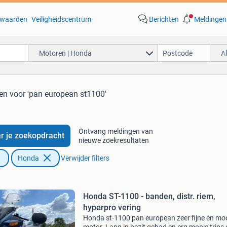
waarden
Veiligheidscentrum
Berichten
Meldingen
Motoren | Honda
A
ten
voor 'pan european st1100'
Ontvang meldingen van
r je zoekopdracht
nieuwe zoekresultaten
Honda
Verwijder filters
Honda ST-1100 - banden, distr. riem,
hyperpro vering
Honda st-1100 pan european zeer fijne en mo