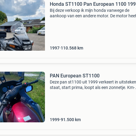
Honda ST1100 Pan European 1100 199
Bij deze verkoop ik mijn honda vanwege de
aankoop van een andere motor. De motor heef
in de afgelopen 2.5 Jaar 35.000Km zonder
problemen naar mijn werk, budapest, de balka
parijs gebracht. He
1997
110.568
km
PAN European ST1100
Deze pan st1100 uit 1999 verkeert in uitsteke
staat, start prima, loopt als een zonnetje. Km-
stand: 91xxx. Ik rij er nog mee, zij het kleine
afstanden. Zeer recent de volgende
onderhoudszaken uitge
1999
91.500
km