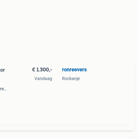
€ 1.300,-
ronreevers
or
Vandaag
Rockanje
re
sitie