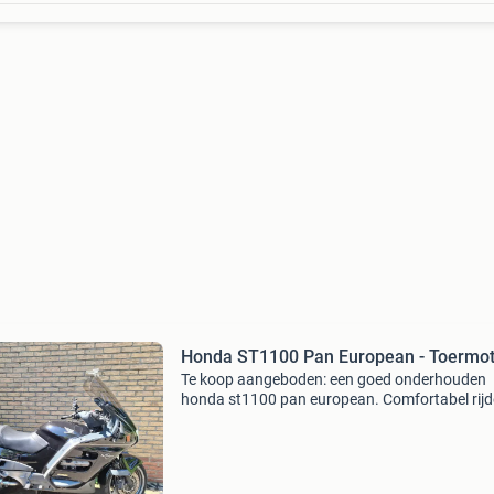
Honda ST1100 Pan European - Toermot
Te koop aangeboden: een goed onderhouden
honda st1100 pan european. Comfortabel rijd
net een onderhoudsbeurt en nieuwe accu geh
Motor is optisch netjes met wat gebruikersspo
De uitlaat is ge