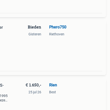
Bieden
Phero750
er
Gisteren
Riethoven
g
€ 1.650,-
Rien
S-
25 jul 26
Best
 1995
Deze