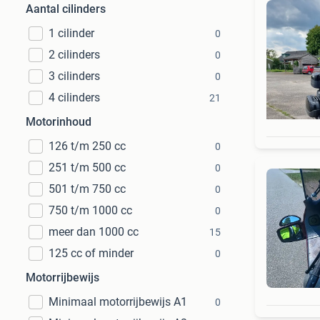
Aantal cilinders
1 cilinder
0
2 cilinders
0
3 cilinders
0
4 cilinders
21
Motorinhoud
126 t/m 250 cc
0
251 t/m 500 cc
0
501 t/m 750 cc
0
750 t/m 1000 cc
0
meer dan 1000 cc
15
125 cc of minder
0
Motorrijbewijs
Minimaal motorrijbewijs A1
0