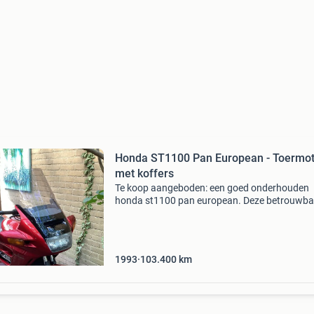
Honda ST1100 Pan European - Toermot
met koffers
Te koop aangeboden: een goed onderhouden
honda st1100 pan european. Deze betrouwba
toermotor is perfect voor lange ritten en
weekendjes weg, dankzij de comfortabele zitpo
en de ruime opbergmoge
1993
103.400
km