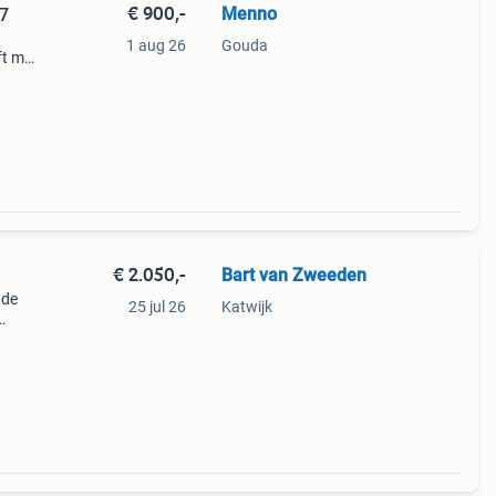
€ 900,-
Menno
7
1 aug 26
Gouda
t mij
n en
€ 2.050,-
Bart van Zweeden
nde
25 jul 26
Katwijk