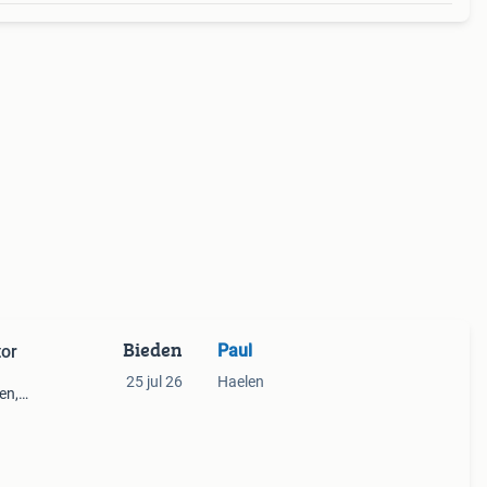
Bieden
Paul
or
25 jul 26
Haelen
en,
ad.
ren.