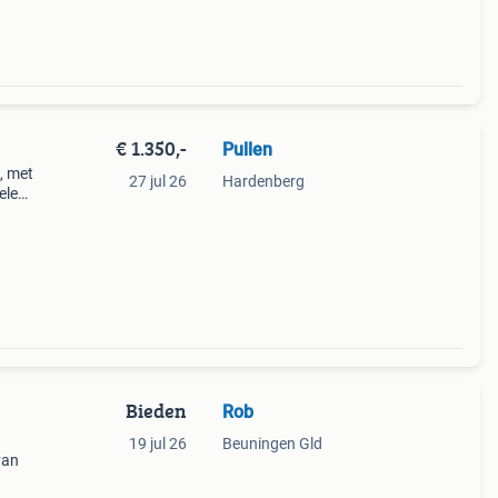
€ 1.350,-
Pullen
, met
27 jul 26
Hardenberg
ele
8663
Bieden
Rob
19 jul 26
Beuningen Gld
van