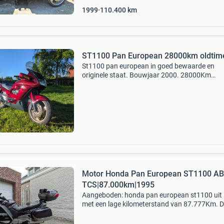
1999
110.400
km
ST1100 Pan European 28000km oldtim
St1100 pan european in goed bewaarde en
originele staat. Bouwjaar 2000. 28000Km
belgische papieren. Zonder opmerkingen door
oldtimer keuring geraakt. Jaren in verzamelin
gestaan, nu weer op de baan.
Motor Honda Pan European ST1100 AB
TCS|87.000km|1995
Aangeboden: honda pan european st1100 uit
met een lage kilometerstand van 87.777Km. 
uitvoering is voorzien van abs en tcs (traction
control) systeem voor extra veiligheid. Extra`s: