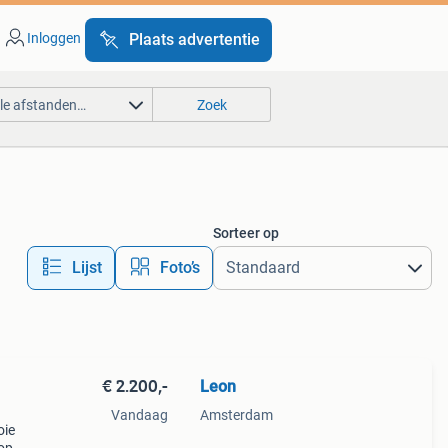
Inloggen
Plaats advertentie
lle afstanden…
Zoek
Sorteer op
Lijst
Foto’s
€ 2.200,-
Leon
Vandaag
Amsterdam
oie