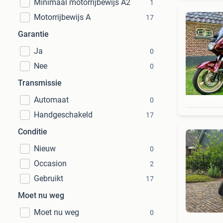
Minimaal motorrijbewijs A2
1
Motorrijbewijs A
17
Garantie
Ja
0
Nee
0
Transmissie
Automaat
0
Handgeschakeld
17
Conditie
Nieuw
0
Occasion
2
Gebruikt
17
Moet nu weg
Moet nu weg
0