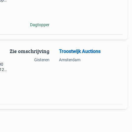
 op
st is
m-
Dagtopper
Zie omschrijving
Troostwijk Auctions
Gisteren
Amsterdam
00
 12