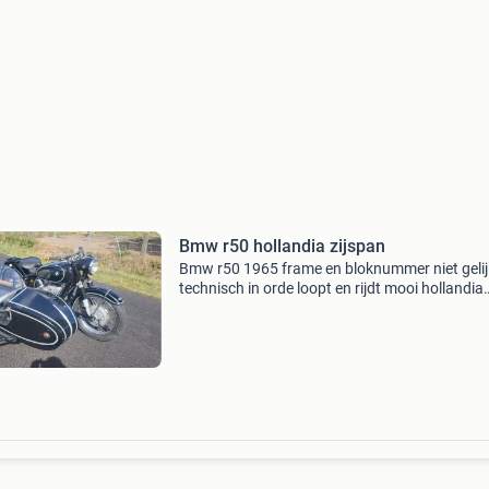
Bmw r50 hollandia zijspan
Bmw r50 1965 frame en bloknummer niet gelij
technisch in orde loopt en rijdt mooi hollandia
zijspan vaste prijs !!!!!! Voor meer info 06-
25400090