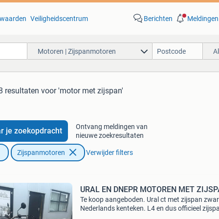
waarden
Veiligheidscentrum
Berichten
Meldingen
Motoren | Zijspanmotoren
A
8 resultaten
voor 'motor met zijspan'
Ontvang meldingen van
r je zoekopdracht
nieuwe zoekresultaten
Zijspanmotoren
Verwijder filters
URAL EN DNEPR MOTOREN MET ZIJS
Te koop aangeboden. Ural ct met zijspan zwar
Nederlands kenteken. L4 en dus officieel zijsp
Strakke goedlopende motorfiets. Brembo