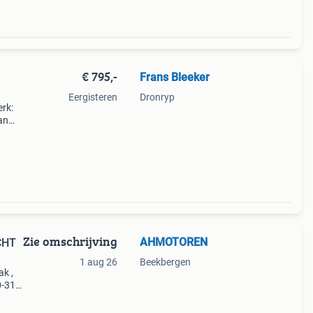
€ 795,-
Frans Bleeker
Eergisteren
Dronryp
erk:
an
Zie omschrijving
AHMOTOREN
CHT
1 aug 26
Beekbergen
ak ,
0-31-
rfiets