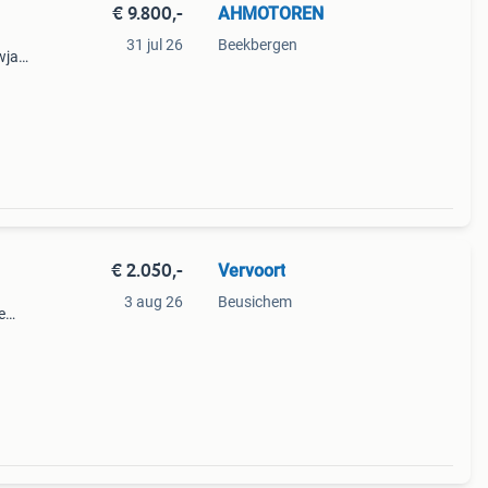
€ 9.800,-
AHMOTOREN
31 jul 26
Beekbergen
wjaar
€ 2.050,-
Vervoort
3 aug 26
Beusichem
e
ng,