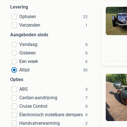
Levering
Ophalen
22
Verzenden
1
Aangeboden sinds
Vandaag
0
Gisteren
0
Een week
6
Altijd
30
Opties
ABS
3
Cardan-aandrijving
7
Cruise Control
0
Electronisch instelbare dempers
0
Handvatverwarming
2