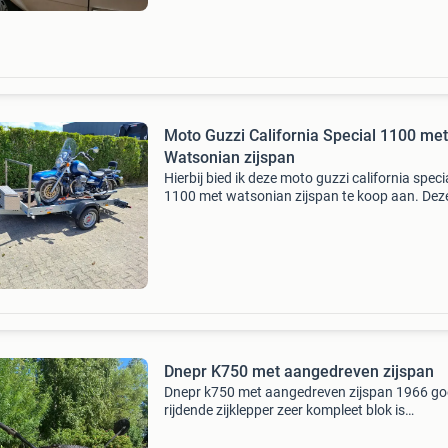
en of z
Moto Guzzi California Special 1100 met
Watsonian zijspan
Hierbij bied ik deze moto guzzi california speci
1100 met watsonian zijspan te koop aan. Dez
unieke combinatie uit 2003 is uitgevoerd in ee
schitterende metallic blauwe kleur en verkeert 
een ze
Dnepr K750 met aangedreven zijspan
Dnepr k750 met aangedreven zijspan 1966 g
rijdende zijklepper zeer kompleet blok is
opgebouwd met mahlezuigers. Nieuwe bedrad
Heel veel ( ook nieuwe bv. Krukas, nokkenas)