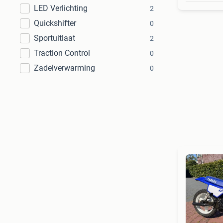
LED Verlichting
2
Quickshifter
0
Sportuitlaat
2
Traction Control
0
Zadelverwarming
0