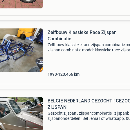
Zelfbouw Klassieke Race Zijspan
Combinatie
Zelfbouw klassieke race zijspan combinatie m
zijspan combinatie model: klassieke race zijsp
combinatie tellerstand: 123456 km
carrosserievorm: overig bouwjaar: 1990 kleur:
blauw btw/marge: marge
1990
123.456
km
BELGIE NEDERLAND GEZOCHT ! GEZO
ZIJSPAN
Gezocht zijspan , zijspancombinatie , zijspanb
zijspanonderdelen. Bel , email of whatsapp. 0
(0)6-25400090 Of ariehooijer@hotmail.com
nederland en belgie zoek zijspannen met moto