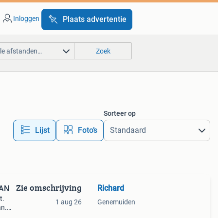
Inloggen
Plaats advertentie
lle afstanden…
Zoek
Sorteer op
Lijst
Foto’s
Zie omschrijving
Richard
PAN
t.
1 aug 26
Genemuiden
an.