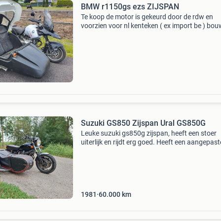
BMW r1150gs ezs ZIJSPAN
Te koop de motor is gekeurd door de rdw en
voorzien voor nl kenteken ( ex import be ) bou
2001 tellerstand 33.000 Km ( echte km
waarschijnlijk 70.000 ) Bouwjaar 2001 twee
persoons ezs zijspanbak
Suzuki GS850 Zijspan Ural GS850G
Leuke suzuki gs850g zijspan, heeft een stoer
uiterlijk en rijdt erg goed. Heeft een aangepast
voorvork voor meer stijfheid en naloopverkorti
waardoor die beter stuurt. De voorzijde is ook
voorzien
1981
60.000
km