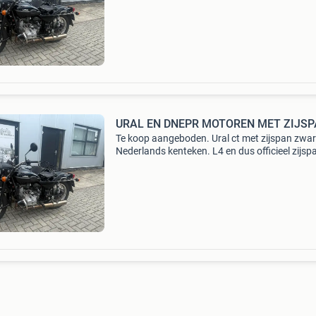
schijfremmen rondom. Injectie en elektrische s
Mooie zwarte
URAL EN DNEPR MOTOREN MET ZIJS
Te koop aangeboden. Ural ct met zijspan zwar
Nederlands kenteken. L4 en dus officieel zijsp
Strakke goedlopende motorfiets. Brembo
schijfremmen rondom. Injectie en elektrische s
Mooie zwarte