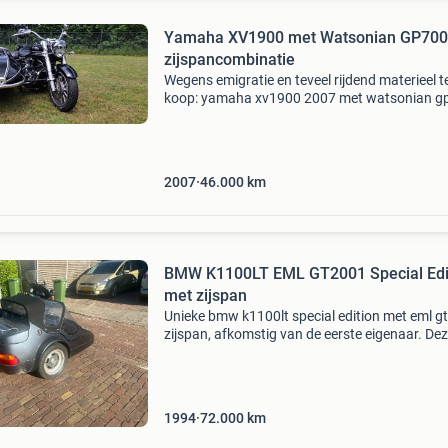
Yamaha XV1900 met Watsonian GP700
zijspancombinatie
Wegens emigratie en teveel rijdend materieel t
koop: yamaha xv1900 2007 met watsonian g
zijspan als je van retro-stijl houdt, dan zit je me
koppelmonster van yamaha helemaal goed. M
nog ge
2007
46.000
km
BMW K1100LT EML GT2001 Special Edi
met zijspan
Unieke bmw k1100lt special edition met eml g
zijspan, afkomstig van de eerste eigenaar. De
motorfiets met zijspan is een zeldzame versch
en biedt een comfortabele en stabiele rijervari
1994
72.000
km