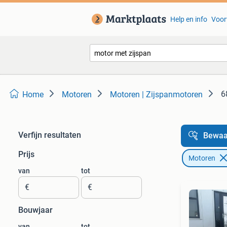
Help en info
Voor
6
Home
Motoren
Motoren | Zijspanmotoren
Verfijn resultaten
Bewaa
Prijs
Motoren
van
tot
€
€
Bouwjaar
van
tot