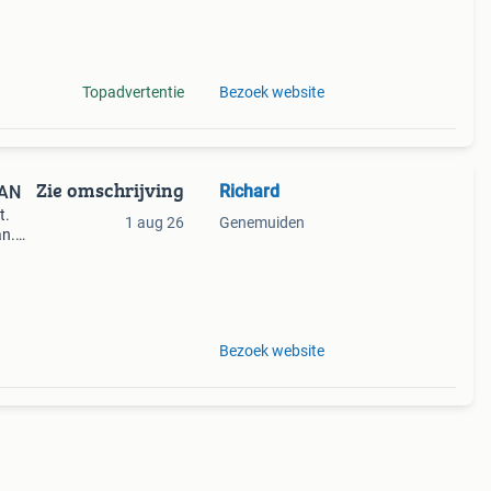
tart.
Topadvertentie
Bezoek website
Zie omschrijving
Richard
PAN
t.
1 aug 26
Genemuiden
an.
tart.
Bezoek website