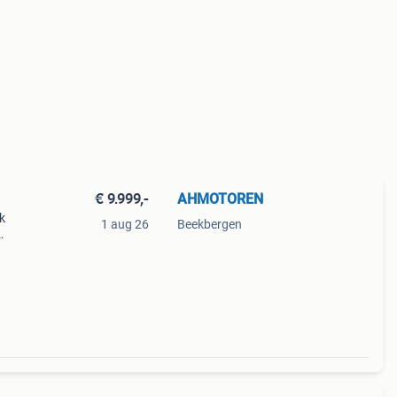
€ 9.999,-
AHMOTOREN
k
1 aug 26
Beekbergen