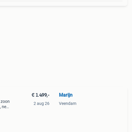
€ 1.499,-
Marijn
n zoon
2 aug 26
Veendam
, net
on