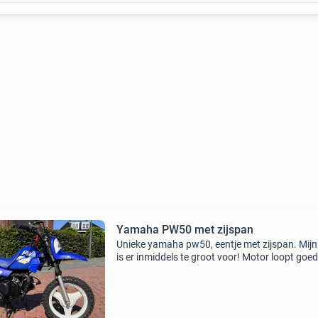
Yamaha PW50 met zijspan
Unieke yamaha pw50, eentje met zijspan. Mij
is er inmiddels te groot voor! Motor loopt goed
dit weekend de carburateur helemaal ultraso
gereinigd. Voorpoten hebben kort geleden
opdonder g