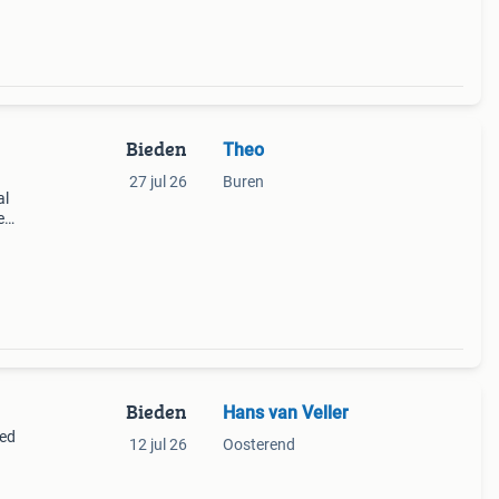
Bieden
Theo
27 jul 26
Buren
al
e
n
in
Bieden
Hans van Veller
oed
12 jul 26
Oosterend
ing.