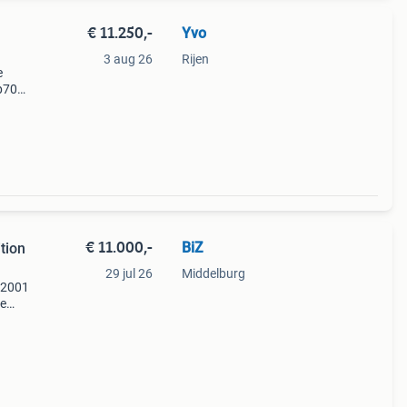
€ 11.250,-
Yvo
3 aug 26
Rijen
e
p700
t dit
et
€ 11.000,-
BiZ
tion
29 jul 26
Middelburg
t2001
ze
ijning
ng.