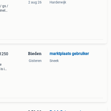
2 aug 26
Harderwijk
/ gs /
inele
elen
Bieden
marktplaats gebruiker
 1250
Gisteren
Sneek
e
is in
 3x bi