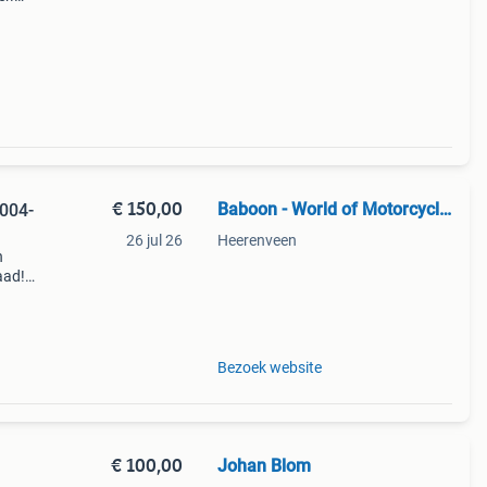
n
rgeten
€ 150,00
Baboon - World of Motorcycle Parts
004-
26 jul 26
Heerenveen
n
aad!
halen
Bezoek website
€ 100,00
Johan Blom