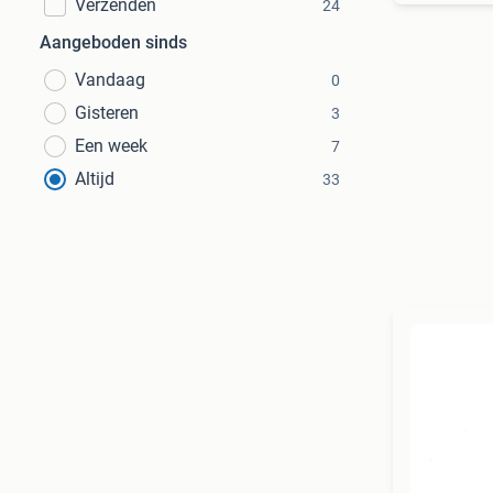
Verzenden
24
Aangeboden sinds
Vandaag
0
Gisteren
3
Een week
7
Altijd
33