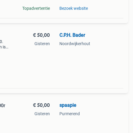
Topadvertentie
Bezoek website
€ 50,00
C.P.H. Bader
0.
Gisteren
Noordwijkerhout
 is
.
€ 50,00
spaapie
00r
Gisteren
Purmerend