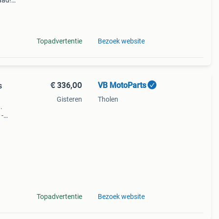
aad!
halen
Topadvertentie
Bezoek website
€ 336,00
VB MotoParts
s
Gisteren
Tholen
.
 -
en?
Topadvertentie
Bezoek website