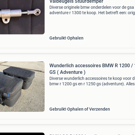
Valbeugels Stuurdemper
Diverse originele bmw onderdelen voor de gsa 
adventure r 1300 te koop. Het betreft een: orig
uitlaat demper 150,- valbeugels 200,-
(gereserveerd) stuurdemper 100,- alle onderd
zijn geb
Gebruikt
Ophalen
Wunderlich accessoires BMW R 1200 /
GS ( Adventure )
Diverse wunderlich accessoires te koop voor d
bmw r 1200 gs en r 1250 gs (adventure). Alles 
goede staat, nauwelijks tot niet gebruikt: - 2x
adventure koffertas nieuwprijs 180,- per stuk -
Gebruikt
Ophalen of Verzenden