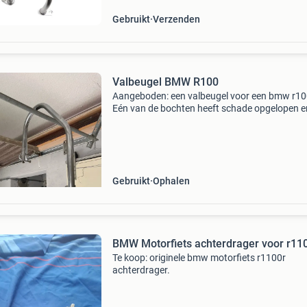
Gebruikt
Verzenden
Valbeugel BMW R100
Aangeboden: een valbeugel voor een bmw r10
Eén van de bochten heeft schade opgelopen en
reeds behandeld met roeststop en chroomverf
Ideaal voor iemand die de beugel verder wil
opknappen of als r
Gebruikt
Ophalen
BMW Motorfiets achterdrager voor r11
Te koop: originele bmw motorfiets r1100r
achterdrager.