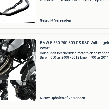
tweedehands motorfiets onderdelen op voorr
Bestel moeiteloos in onze webshop of kom af
in onze geheel vernieuwde winkel aan de a7 -
heerenveen. Babo
Gebruikt
Verzenden
BMW F 650 700 800 GS R&G Valbeugel
zwart
Valbeugels bescherming motorblok en kappen
Bmw f 650 gs 2008 - 2012 bmw f 700 gs 2011
2017 bmw f 800 gs 2008 - 2016 bmw f 800 gs
adventure 2014 - 2018 wilt u het product kop
Klik dan op de link
Nieuw
Ophalen of Verzenden