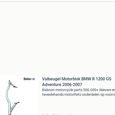
Valbeugel Motorblok BMW R 1200 GS
Adventure 2006-2007
Baboon motorcycle parts 500.000+ Nieuwe e
tweedehands motorfiets onderdelen op voorr
Bestel moeiteloos in onze webshop of kom af
in onze geheel vernieuwde winkel aan de a7 -
heerenveen. Babo