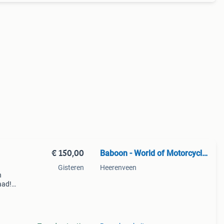
€ 150,00
Baboon - World of Motorcycle Parts
Gisteren
Heerenveen
n
aad!
halen