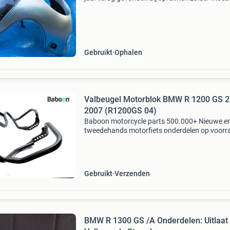
Ooit op mijn bmw r90s van 1972 gezeten (toe
vervangen door een rs-kuip) en vervolgens ve
en verstoft
Gebruikt
Ophalen
Valbeugel Motorblok BMW R 1200 GS 2
2007 (R1200GS 04)
Baboon motorcycle parts 500.000+ Nieuwe e
tweedehands motorfiets onderdelen op voorr
Bestel moeiteloos in onze webshop of kom af
in onze geheel vernieuwde winkel aan de a7 -
heerenveen. Babo
Gebruikt
Verzenden
BMW R 1300 GS /A Onderdelen: Uitlaat