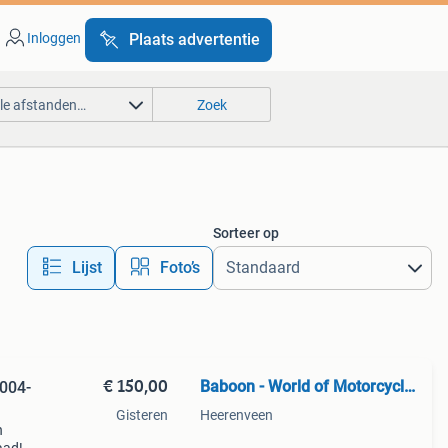
Inloggen
Plaats advertentie
lle afstanden…
Zoek
Sorteer op
Lijst
Foto’s
€ 150,00
Baboon - World of Motorcycle Parts
004-
Gisteren
Heerenveen
n