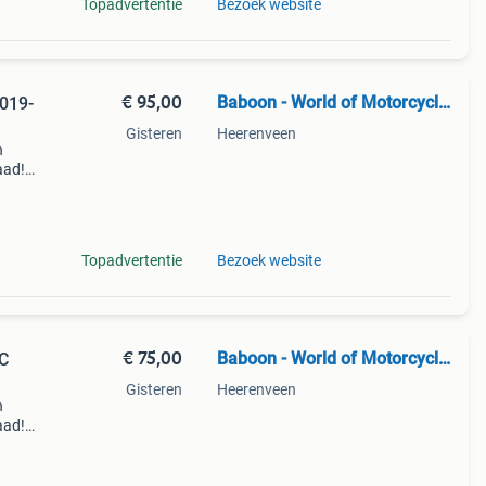
Topadvertentie
Bezoek website
€ 95,00
Baboon - World of Motorcycle Parts
019-
Gisteren
Heerenveen
n
aad!
halen
Topadvertentie
Bezoek website
€ 75,00
Baboon - World of Motorcycle Parts
C
Gisteren
Heerenveen
n
aad!
halen