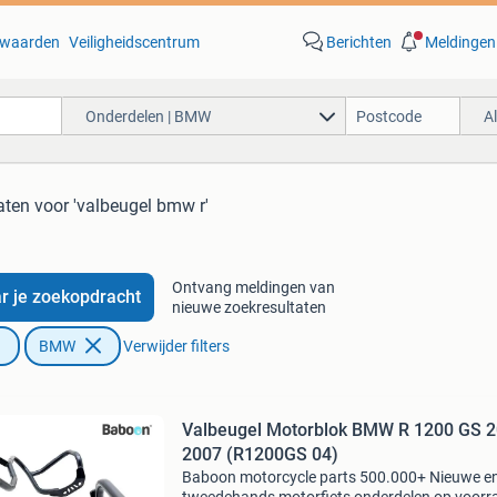
waarden
Veiligheidscentrum
Berichten
Meldingen
Onderdelen | BMW
A
aten
voor 'valbeugel bmw r'
Ontvang meldingen van
r je zoekopdracht
nieuwe zoekresultaten
BMW
Verwijder filters
Valbeugel Motorblok BMW R 1200 GS 2
2007 (R1200GS 04)
Baboon motorcycle parts 500.000+ Nieuwe e