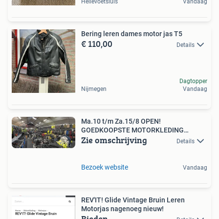
Hellevoetsluis
Vandaag
Bering leren dames motor jas T5
€ 110,00
Details
Dagtopper
Nijmegen
Vandaag
Ma.10 t/m Za.15/8 OPEN!
GOEDKOOPSTE MOTORKLEDING
Zie omschrijving
GROOTHANDEL
Details
Bezoek website
Vandaag
REV'IT! Glide Vintage Bruin Leren
Motorjas nagenoeg nieuw!
Bieden