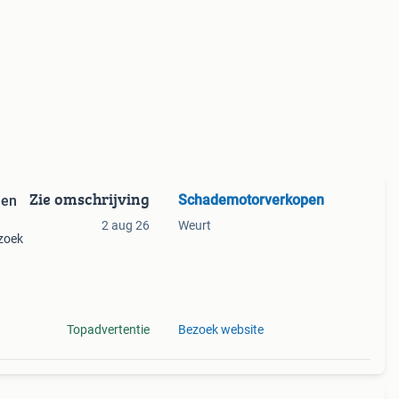
Zie omschrijving
Schademotorverkopen
 en
2 aug 26
Weurt
 zoek
- of
Topadvertentie
Bezoek website