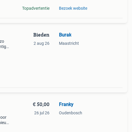
Topadvertentie
Bezoek website
Bieden
Burak
 zo
2 aug 26
Maastricht
htige
Km op
t en i
€ 50,00
Franky
26 jul 26
Oudenbosch
voor
 nieuw
ander