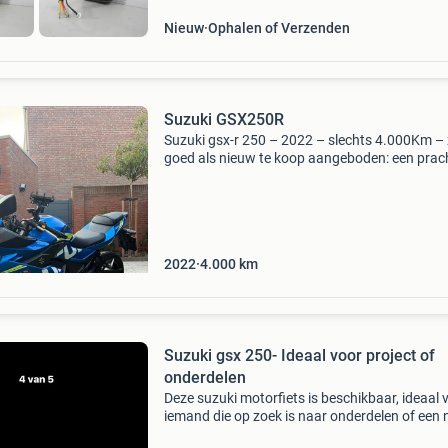
Nieuw
Ophalen of Verzenden
Suzuki GSX250R
Suzuki gsx-r 250 – 2022 – slechts 4.000Km –
goed als nieuw te koop aangeboden: een prac
suzuki gsx-r 250 uit 2022 met slechts 4.000 
de teller. De motor verkeert in uitstekende staa
2022
4.000
km
Suzuki gsx 250- Ideaal voor project of
onderdelen
Deze suzuki motorfiets is beschikbaar, ideaal 
iemand die op zoek is naar onderdelen of een
project. Er zijn al wat onderdelen af voor een 