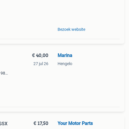
 en
ecte
Bezoek website
€ 40,00
Marina
27 jul 26
Hengelo
1980 ]
€ 17,50
Your Motor Parts
 GSX