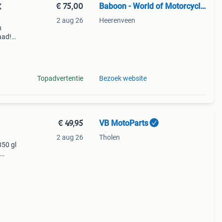
€ 75,00
Baboon - World of Motorcycle Parts
X
2 aug 26
Heerenveen
n
aad!
halen
Topadvertentie
Bezoek website
€ 49,95
VB MotoParts
2 aug 26
Tholen
850 gl
 e
1987 -