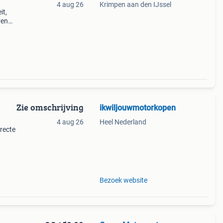
4 aug 26
Krimpen aan den IJssel
it,
ren
sx
Zie omschrijving
ikwiljouwmotorkopen
4 aug 26
Heel Nederland
rrecte
hade,
ordt
Bezoek website