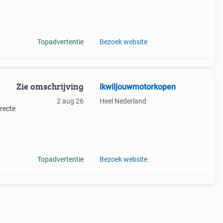
 en
ecte
Topadvertentie
Bezoek website
Zie omschrijving
ikwiljouwmotorkopen
2 aug 26
Heel Nederland
rrecte
hade,
ordt
Topadvertentie
Bezoek website