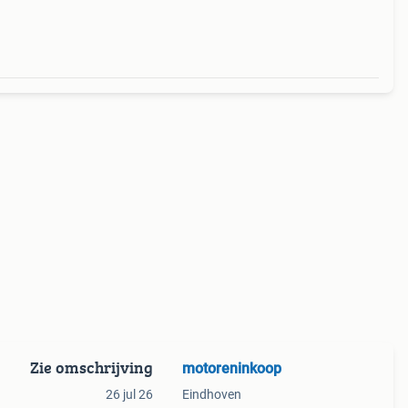
Zie omschrijving
motoreninkoop
26 jul 26
Eindhoven