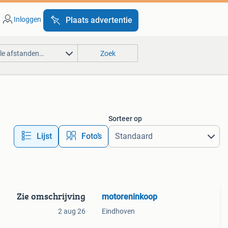
Inloggen
Plaats advertentie
lle afstanden…
Zoek
Sorteer op
Lijst
Foto’s
Zie omschrijving
motoreninkoop
2 aug 26
Eindhoven