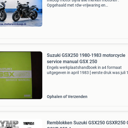
Inkoop motor bijna alle merken motoren .
Opgehaald met rdw-vrijwaring en
bankoverschrijving wij kopen bijna alle merken
bouwjaren motoren en quads in. Dus ook perf
staat, opknappers, veel km, d
Suzuki GSX250 1980-1983 motorcycle
service manual GSX 250
Engels werkplaatshandboek in a4 formaat
uitgegeven in april 1983 [ eerste druk was juli 
met foto&#39;s en afbeeldingen tekst over
onderhoud en reparatie / revisie inclusief
elektrische sche
Ophalen of Verzenden
Remblokken Suzuki GSX250 GSXR250