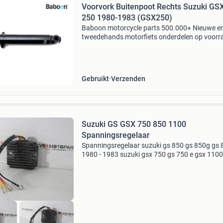
Voorvork Buitenpoot Rechts Suzuki GS
250 1980-1983 (GSX250)
Baboon motorcycle parts 500.000+ Nieuwe e
tweedehands motorfiets onderdelen op voorr
Bestel moeiteloos in onze webshop of kom af
in onze geheel vernieuwde winkel aan de a7 -
heerenveen. Babo
Gebruikt
Verzenden
Suzuki GS GSX 750 850 1100
Spanningsregelaar
Spanningsregelaar suzuki gs 850 gs 850g gs 
1980 - 1983 suzuki gsx 750 gs 750 e gsx 1100
1980 - 1983 suzuki gs 1100 gs 1100 e gs 1000
gs1100-lt 1980 - 1981 suzuki lt 230 e lt 230 e 
1993