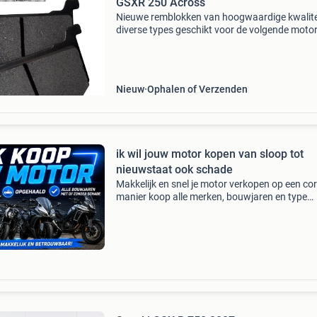
GSXR 250 Across
Nieuwe remblokken van hoogwaardige kwalite
diverse types geschikt voor de volgende moto
en bouwjaren: voorzijde suzuki gsx 250 1980 -
1982 17,50 euro (ymp051) voorzijde suzuki g
250 1987 17,50
Nieuw
Ophalen of Verzenden
ik wil jouw motor kopen van sloop tot
nieuwstaat ook schade
Makkelijk en snel je motor verkopen op een co
manier koop alle merken, bouwjaren en type
motoren, scooters en quads dus ook sloop, sc
buitenslapers, olditmers, voordelen: - motor w
snel