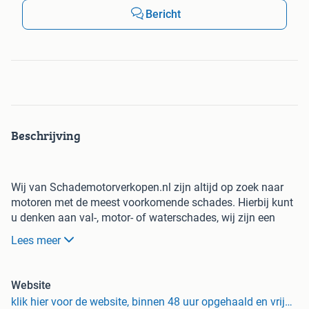
Bericht
Beschrijving
Wij van Schademotorverkopen.nl zijn altijd op zoek naar
motoren met de meest voorkomende schades. Hierbij kunt
u denken aan val-, motor- of waterschades, wij zijn een
RDW erkend bedrijf. Hierdoor kunnen wij voor u op elk
Lees meer
gewenste tijdstip uw motor vrijwaren.
Wij kopen gemakkelijk en snel uw voertuig door middel van
Website
een bank overschrijving of contante betaling. Mocht u uw
klik hier voor de website, binnen 48 uur opgehaald en vrijwaring, door heel nederland. wij kunnen ook het voertuig rechtstreeks bij de dealer of bergingsbedrijf afhalen.
schadevoertuig willen verkopen dan kunt u het formulier