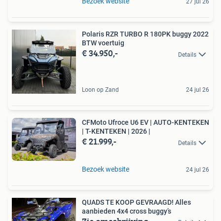
Bezoek website
27 jul 26
Polaris RZR TURBO R 180PK buggy 2022
BTW voertuig
€ 34.950,-
Details
Loon op Zand
24 jul 26
CFMoto Ufroce U6 EV | AUTO-KENTEKEN
| T-KENTEKEN | 2026 |
€ 21.999,-
Details
Bezoek website
24 jul 26
QUADS TE KOOP GEVRAAGD! Alles
aanbieden 4x4 cross buggy’s