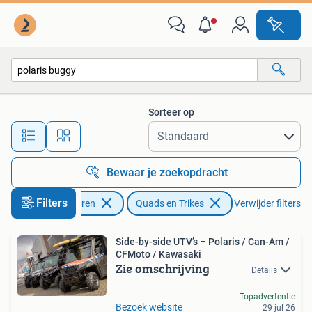
Quads en Trikes
Sorteer op
Alle afstanden…
Bewaar je zoekopdracht
Filters
Motoren
Quads en Trikes
Verwijder filters
Side-by-side UTV’s – Polaris / Can-Am /
CFMoto / Kawasaki
Zie omschrijving
Details
Topadvertentie
Bezoek website
29 jul 26