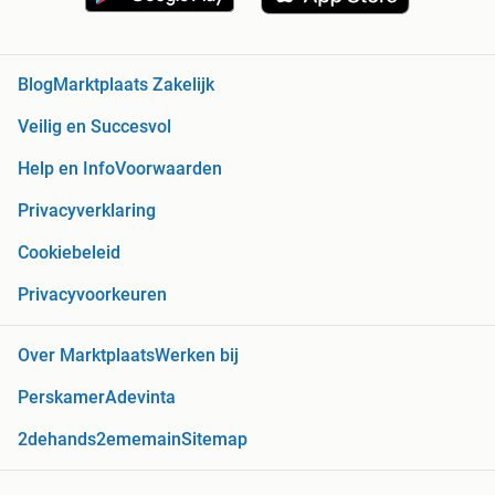
Blog
Marktplaats Zakelijk
Veilig en Succesvol
Help en Info
Voorwaarden
Privacyverklaring
Cookiebeleid
Privacyvoorkeuren
Over Marktplaats
Werken bij
Perskamer
Adevinta
2dehands
2ememain
Sitemap