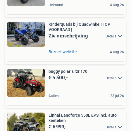
Helmond
4 aug 26
Kinderquads bij Quadwinkel! | OP
VOORRAAD |
Zie omschrijving
Details
Bezoek website
4 aug 26
buggy polaris rzr 170
€ 4.500,-
Details
Aalten
23 jul 26
Linhai Landforce 550L EPS incl. auto
kenteken
€ 6.999,-
Details