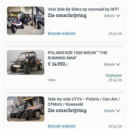
Vele Side By Sides op voorraad by QFF!
Zie omschrijving
Details
Bezoek website
29 jul 26
POLARIS RZR 1000 NIEUW "' THE
RUNNING MAN''
€ 14.950,-
Details
Dagtopper
Veen
29 jul 26
Side-by-side UTV’s – Polaris / Can-Am /
CFMoto / Kawasaki
Zie omschrijving
Details
Bezoek website
29 jul 26