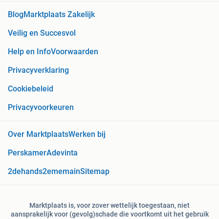
Blog
Marktplaats Zakelijk
Veilig en Succesvol
Help en Info
Voorwaarden
Privacyverklaring
Cookiebeleid
Privacyvoorkeuren
Over Marktplaats
Werken bij
Perskamer
Adevinta
2dehands
2ememain
Sitemap
Marktplaats is, voor zover wettelijk toegestaan, niet
aansprakelijk voor (gevolg)schade die voortkomt uit het gebruik