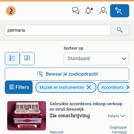
Accordeons
Sorteer op
Alle afstanden…
Bewaar je zoekopdracht
Filters
Muziek en Instrumenten
Accordeons
Gebruikte accordeons.Inkoop-verkoop
en inruil.Reeuwijk .
Zie omschrijving
Details
Dagtopper
Reeuwijk
Vandaag