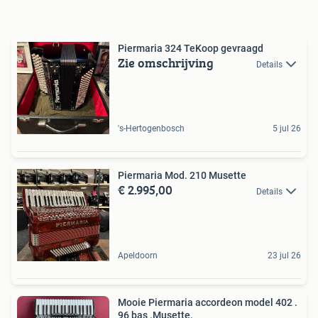
Piermaria 324 TeKoop gevraagd
Zie omschrijving
Details
's-Hertogenbosch
5 jul 26
Piermaria Mod. 210 Musette
€ 2.995,00
Details
Apeldoorn
23 jul 26
Mooie Piermaria accordeon model 402 .
96 bas .Musette.