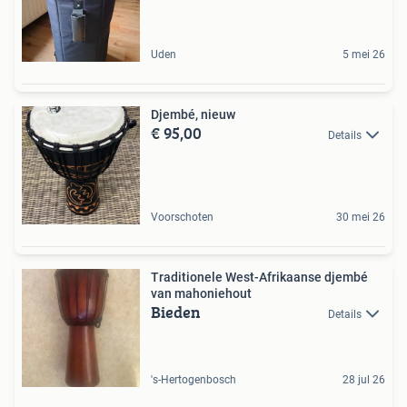
Uden
5 mei 26
Djembé, nieuw
€ 95,00
Details
Voorschoten
30 mei 26
Traditionele West-Afrikaanse djembé
van mahoniehout
Bieden
Details
's-Hertogenbosch
28 jul 26