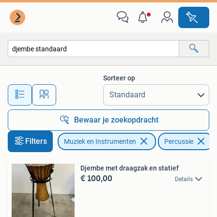
Percussie
Sorteer op
Alle afstanden…
Bewaar je zoekopdracht
Filters
Muziek en Instrumenten
Percussie
V
Djembe met draagzak en statief
€ 100,00
Details