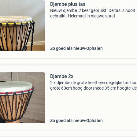
Djembe plus tas
Nieuw djembe, 2 keer gebruikt. De tas is nooit
gebruikt. Helemaal in nieuwe staat
Zo goed als nieuw
Ophalen
Djembe 2x
2 x djembe de grote heeft een degelijke tas ho
grote 60cm hoog doorsnede 35 cm hoogte kle
38cm hoog doorsnede 25,5 cm beide voor 1 pri
bieden mag maar wel serieus
Zo goed als nieuw
Ophalen