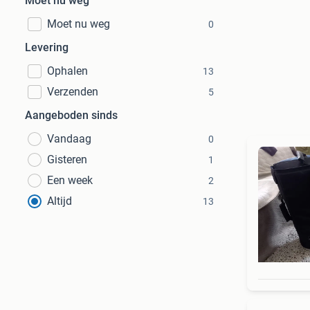
Moet nu weg
Moet nu weg
0
Levering
Ophalen
13
Verzenden
5
Aangeboden sinds
Vandaag
0
Gisteren
1
Een week
2
Altijd
13