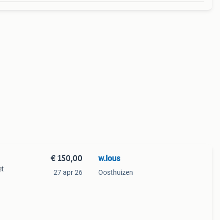
€ 150,00
w.lous
et
27 apr 26
Oosthuizen