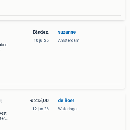
Bieden
suzanne
10 jul 26
Amsterdam
mbee
p
goede
aten:
€ 215,00
de Boer
t
12 jun 26
Wateringen
west
ter
).