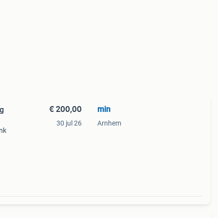
€ 200,00
min
ag
30 jul 26
Arnhem
ank