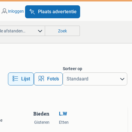
Inloggen
Plaats advertentie
lle afstanden…
Zoek
Sorteer op
Lijst
Foto’s
Bieden
L.W
te
Gisteren
Etten