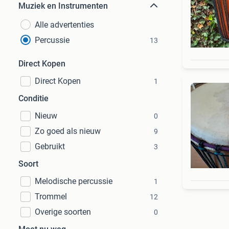
Muziek en Instrumenten
Alle advertenties
Percussie
13
Direct Kopen
Direct Kopen
1
Conditie
Nieuw
0
Zo goed als nieuw
9
Gebruikt
3
Soort
Melodische percussie
1
Trommel
12
Overige soorten
0