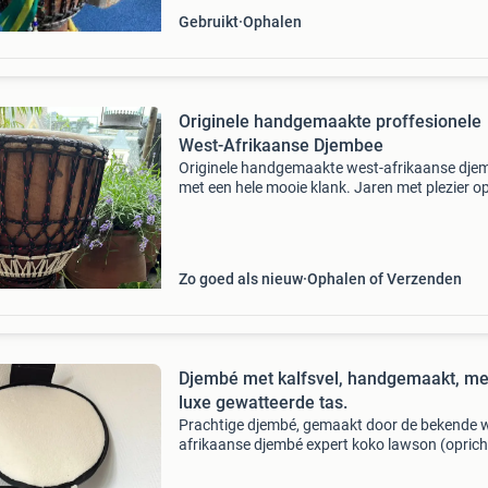
Gebruikt
Ophalen
Originele handgemaakte proffesionele
West-Afrikaanse Djembee
Originele handgemaakte west-afrikaanse dje
met een hele mooie klank. Jaren met plezier o
gespeeld. Deze prachtige zware djembe is in 
staat en geeft een zeer vol en helder geluid. M
65
Zo goed als nieuw
Ophalen of Verzenden
Djembé met kalfsvel, handgemaakt, me
luxe gewatteerde tas.
Prachtige djembé, gemaakt door de bekende 
afrikaanse djembé expert koko lawson (oprich
percu défi d&#39;afrique, eigenaar djembé défi
Ideaal voor zowel beginners als gevorderde