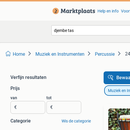
Help en info
Voor
24
Home
Muziek en Instrumenten
Percussie
Verfijn resultaten
Bewaa
Prijs
Muziek en I
van
tot
€
€
Categorie
Wis de categorie