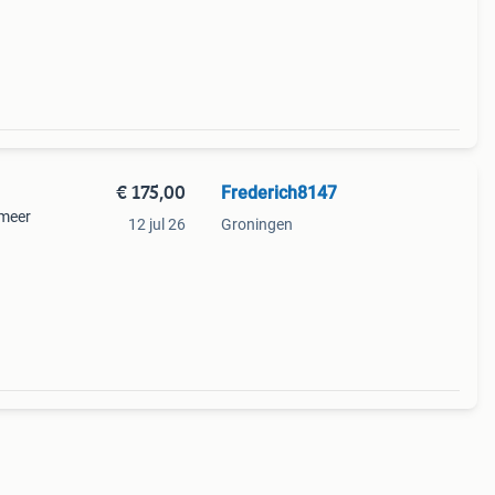
€ 175,00
Frederich8147
 meer
12 jul 26
Groningen