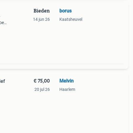
Bieden
borus
r
14 jun 26
Kaatsheuvel
oe
€ 75,00
Melvin
ief
20 jul 26
Haarlem