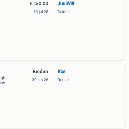
€ 150,00
JuulWill
13 jul 26
Delden
Bieden
Kos
ogte
30 jun 26
Reusel
ine
js,