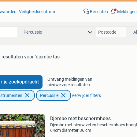
waarden
Veiligheidscentrum
Berichten
Meldingen
Percussie
A
 resultaten
voor 'djembe tas'
Ontvang meldingen van
r je zoekopdracht
nieuwe zoekresultaten
nstrumenten
Percussie
Verwijder filters
Djembe met beschermhoes
Djembe met nieuw vel en beschermhoes hoog
64cm diameter 36 cm