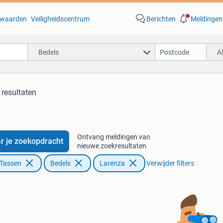
waarden
Veiligheidscentrum
Berichten
Meldingen
Bedels
A
 resultaten
Ontvang meldingen van
r je zoekopdracht
nieuwe zoekresultaten
 Tassen
Bedels
Larenza
Verwijder filters