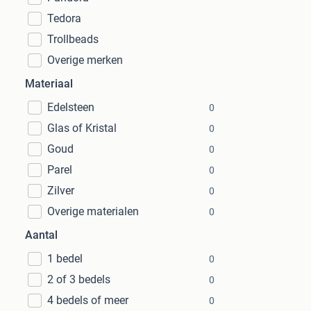
Tedora
Trollbeads
Overige merken
Materiaal
Edelsteen
0
Glas of Kristal
0
Goud
0
Parel
0
Zilver
0
Overige materialen
0
Aantal
1 bedel
0
2 of 3 bedels
0
4 bedels of meer
0