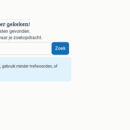
der gekeken!
aten gevonden.
aar je zoekopdracht.
Zoek
ef, gebruik minder trefwoorden, of