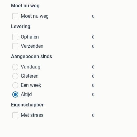
Moet nu weg
Moet nu weg
0
Levering
Ophalen
0
Verzenden
0
Aangeboden sinds
Vandaag
0
Gisteren
0
Een week
0
Altijd
0
Eigenschappen
Met strass
0