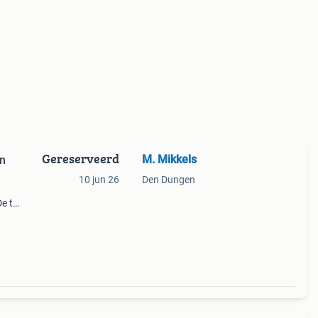
Gereserveerd
M. Mikkels
en
10 jun 26
Den Dungen
De tas