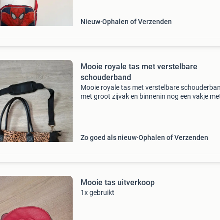
Nieuw
Ophalen of Verzenden
Mooie royale tas met verstelbare
schouderband
Mooie royale tas met verstelbare schouderba
met groot zijvak en binnenin nog een vakje me
ritssluiting en nog 2 andere vakjes. Formaat is
breed, 30 hoog en 12 cm dik. De tas is geheel
afsluitba
Zo goed als nieuw
Ophalen of Verzenden
Mooie tas uitverkoop
1x gebruikt