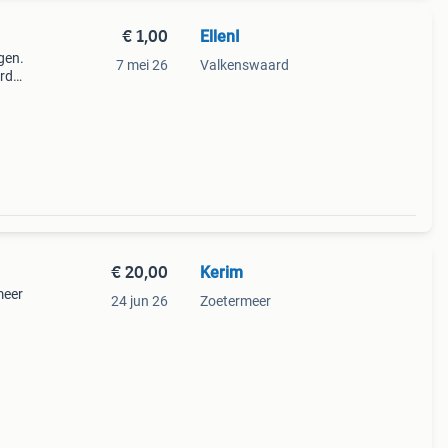
€ 1,00
EllenI
gen.
7 mei 26
Valkenswaard
erd
€ 20,00
Kerim
meer
24 jun 26
Zoetermeer