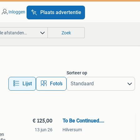
Inloggen
Plaats advertentie
lle afstanden…
Zoek
Sorteer op
Lijst
Foto’s
€ 125,00
To Be Continued....
13 jun 26
Hilversum
ren