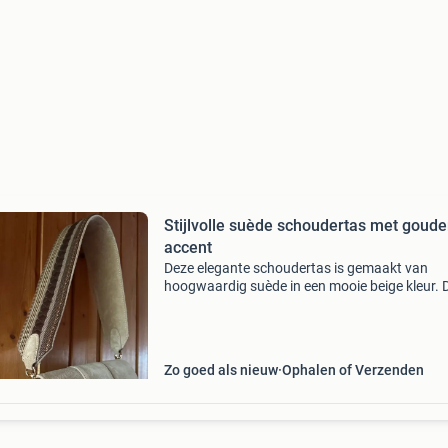
Stijlvolle suède schoudertas met goud
accent
Deze elegante schoudertas is gemaakt van
hoogwaardig suède in een mooie beige kleur. 
heeft een opvallende gouden sluiting en wordt
geleverd met twee schouderbanden: een
verstelbare, brede band
Zo goed als nieuw
Ophalen of Verzenden