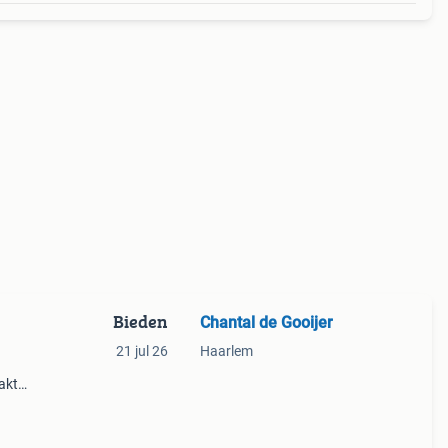
Bieden
Chantal de Gooijer
21 jul 26
Haarlem
akt
e