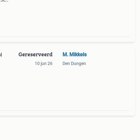
 25cm
v. Den
 slui
Gereserveerd
M. Mikkels
l
10 jun 26
Den Dungen
en