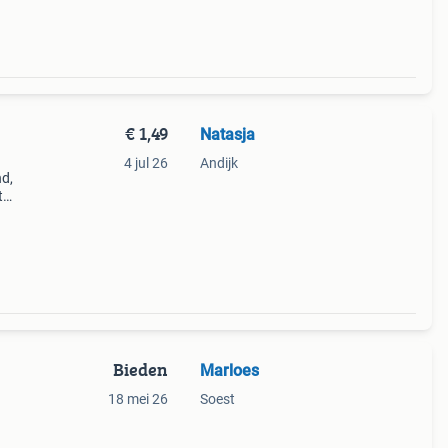
€ 1,49
Natasja
4 jul 26
Andijk
nd,
t
 40
Bieden
Marloes
18 mei 26
Soest