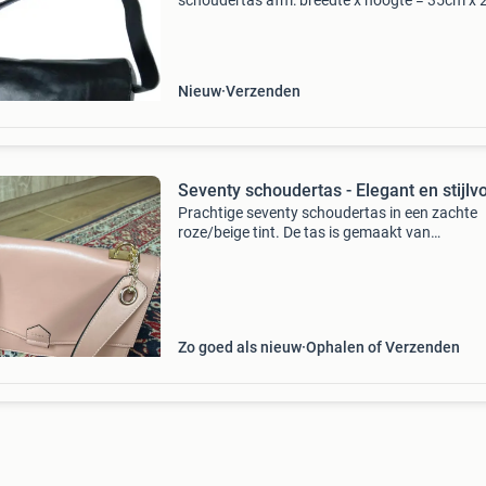
schoudertas afm: breedte x hoogte = 35cm x
kleur: zwart materiaal: 100% leer berendsen / 
dungen tas. Deze prachtige, soepel lederen tas
Nieuw
Verzenden
Seventy schoudertas - Elegant en stijlvo
Prachtige seventy schoudertas in een zachte
roze/beige tint. De tas is gemaakt van
hoogwaardig materiaal en heeft een elegante
uitstraling. Perfect voor dagelijks gebruik of e
speciale gelegenheid.
Zo goed als nieuw
Ophalen of Verzenden