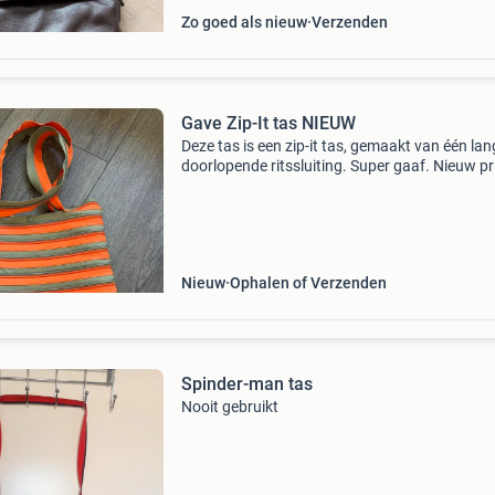
Zo goed als nieuw
Verzenden
Gave Zip-It tas NIEUW
Deze tas is een zip-it tas, gemaakt van één lan
doorlopende ritssluiting. Super gaaf. Nieuw pri
4 ophalen in hoogvliet of verzenden kk.
Nieuw
Ophalen of Verzenden
Spinder-man tas
Nooit gebruikt