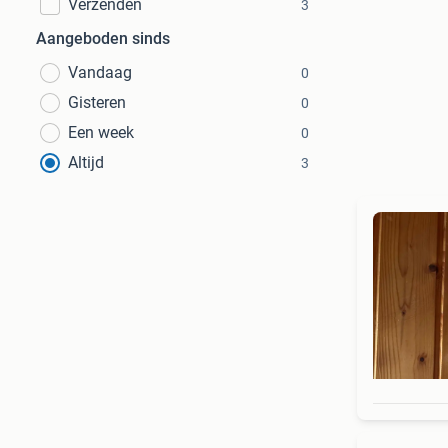
Verzenden
3
Aangeboden sinds
Vandaag
0
Gisteren
0
Een week
0
Altijd
3