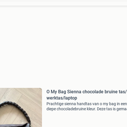
O My Bag Sienna chocolade bruine tas/
werktas/laptop
Prachtige sienna handtas van o my bag in een
diepe chocoladebruine kleur. Deze tas is gema
van duurzaam leer en heeft een gevlochten
handvat, wat zorgt voor een stijlvolle en uniek
uitstraling. De