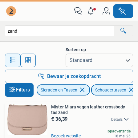
Tassen | Schoudertassen
Sorteer op
Alle afstanden…
Bewaar je zoekopdracht
Filters
Sieraden en Tassen
Schoudertassen
Mister Miara vegan leather crossbody
tas zand
€ 36,39
Details
Topadvertentie
Bezoek website
18 mei 26