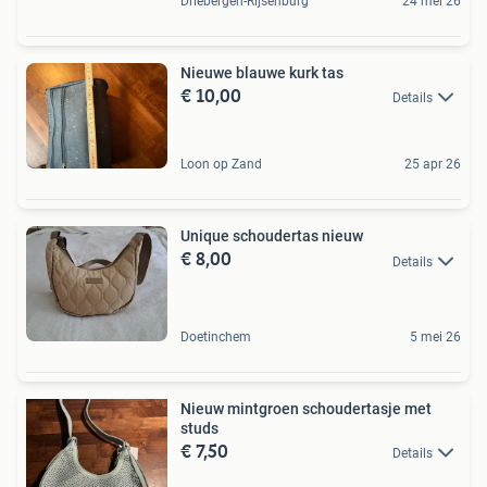
Driebergen-Rijsenburg
24 mei 26
Nieuwe blauwe kurk tas
€ 10,00
Details
Loon op Zand
25 apr 26
Unique schoudertas nieuw
€ 8,00
Details
Doetinchem
5 mei 26
Nieuw mintgroen schoudertasje met
studs
€ 7,50
Details