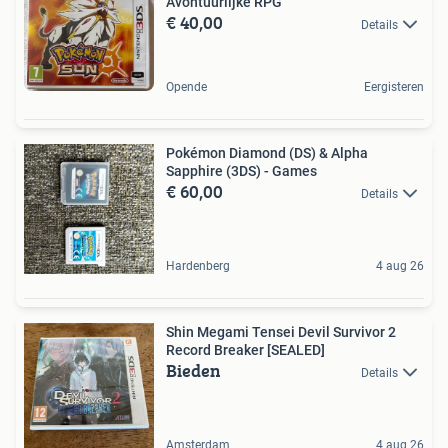
Avontuurlijke RPG
€ 40,00
Details
Opende
Eergisteren
Pokémon Diamond (DS) & Alpha
Sapphire (3DS) - Games
€ 60,00
Details
Hardenberg
4 aug 26
Shin Megami Tensei Devil Survivor 2
Record Breaker [SEALED]
Bieden
Details
Amsterdam
4 aug 26