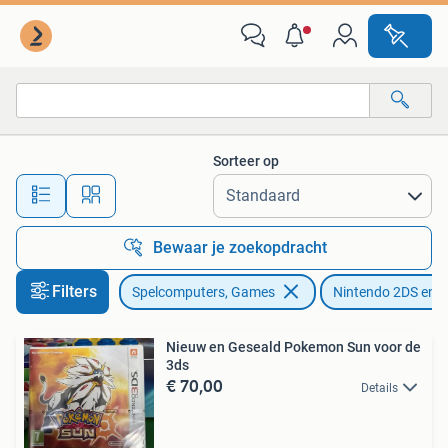
Games | Nintendo 2DS en 3DS
Sorteer op
Alle afstanden…
Bewaar je zoekopdracht
Filters
Spelcomputers, Games
Nintendo 2DS en 
Nieuw en Geseald Pokemon Sun voor de
3ds
€ 70,00
Details