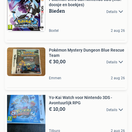
doosje en boekjes)
Bieden
Details
Boxtel
2 aug 26
Pokémon Mystery Dungeon Blue Rescue
Team
€ 30,00
Details
Emmen
2 aug 26
Yo-Kai Watch voor Nintendo 3DS -
Avontuurlijk RPG
€ 10,00
Details
Tilburg
2 aug 26