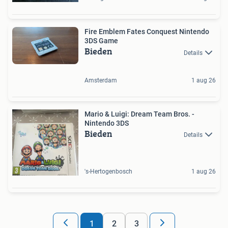
Fire Emblem Fates Conquest Nintendo
3DS Game
Bieden
Details
Amsterdam
1 aug 26
Mario & Luigi: Dream Team Bros. -
Nintendo 3DS
Bieden
Details
's-Hertogenbosch
1 aug 26
1
2
3