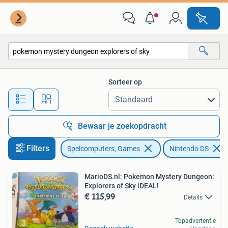
Games | Nintendo DS
Sorteer op
Alle afstanden…
Bewaar je zoekopdracht
Filters
Spelcomputers, Games
Nintendo DS
MarioDS.nl: Pokemon Mystery Dungeon:
Explorers of Sky iDEAL!
€ 115,99
Details
Topadvertentie