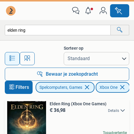
Games | Xbox One
Sorteer op
Alle afstanden…
Bewaar je zoekopdracht
Filters
Spelcomputers, Games
Xbox One
Ve
Elden Ring (Xbox One Games)
€ 36,98
Details
Topadvertentie