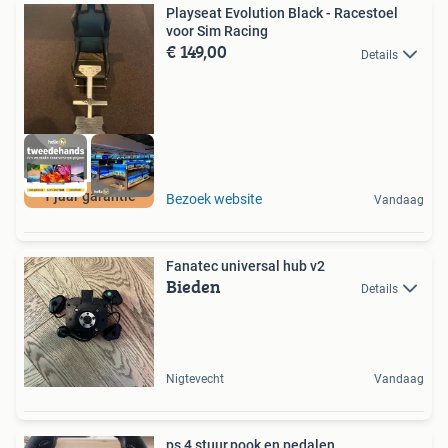
Playseat Evolution Black - Racestoel
voor Sim Racing
€ 149,00
Details
1 jaar garantie
Bezoek website
Vandaag
Fanatec universal hub v2
Bieden
Details
Nigtevecht
Vandaag
ps 4 stuur,pook en pedalen