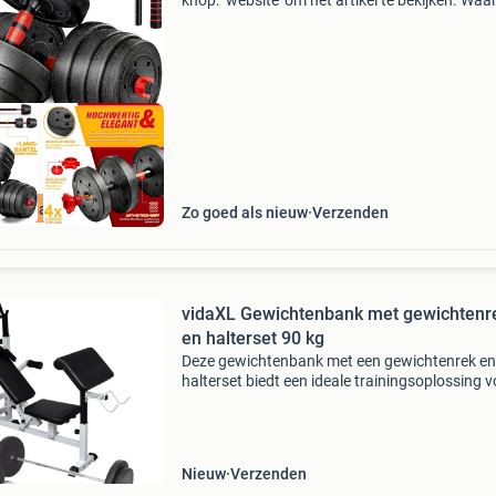
knop: ‘website’ om het artikel te bekijken. Wa
bestellen bij retourdeal.nl? Voor 15:00 besteld,
volgende werkdag in huis. 1 Jaar garantie op 
ourdeal Korting
Zo goed als nieuw
Verzenden
vidaXL Gewichtenbank met gewichtenr
en halterset 90 kg
Deze gewichtenbank met een gewichtenrek en
halterset biedt een ideale trainingsoplossing v
zowel beginners als gevorderden, voor individ
spiertraining of combinatieoefeningen voor he
spiergro
Nieuw
Verzenden