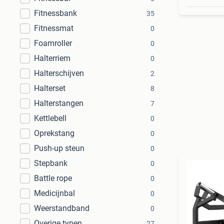
Fitnessbank
35
Fitnessmat
0
Foamroller
0
Halterriem
0
Halterschijven
2
Halterset
8
Halterstangen
7
Kettlebell
0
Oprekstang
0
Push-up steun
0
Stepbank
0
Battle rope
0
Medicijnbal
0
Weerstandband
0
Overige typen
27