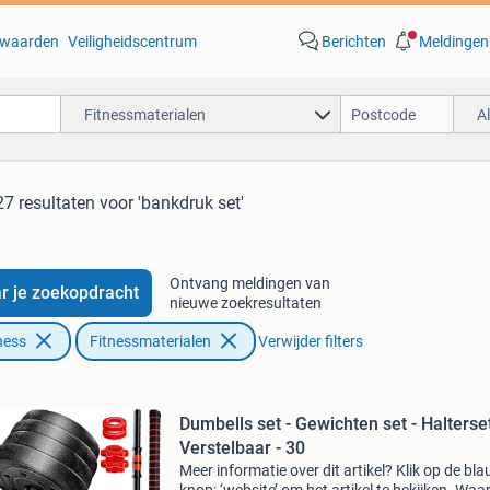
waarden
Veiligheidscentrum
Berichten
Meldingen
Fitnessmaterialen
A
27 resultaten
voor 'bankdruk set'
Ontvang meldingen van
r je zoekopdracht
nieuwe zoekresultaten
ness
Fitnessmaterialen
Verwijder filters
Dumbells set - Gewichten set - Halterset
Verstelbaar - 30
Meer informatie over dit artikel? Klik op de bl