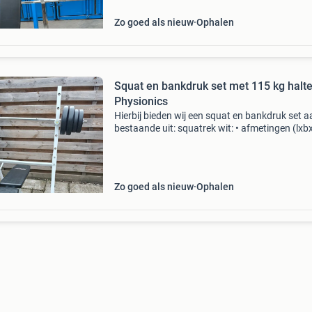
Zo goed als nieuw
Ophalen
Squat en bankdruk set met 115 kg halte
Physionics
Hierbij bieden wij een squat en bankdruk set a
bestaande uit: squatrek wit: • afmetingen (lxbx
106 x 95.5 X 146 cm • minimale binnenmaat r
99 cm • maximale belastbaarheid: 150 kg •
verstelbaa
Zo goed als nieuw
Ophalen