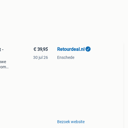
€ 39,95
Retourdeal.nl
 -
30 jul 26
Enschede
auwe
arom
al
Bezoek website