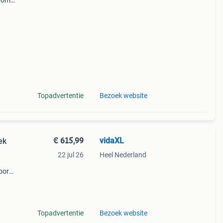
arom
al
Topadvertentie
Bezoek website
€ 615,99
vidaXL
ek
22 jul 26
Heel Nederland
oor
uele
le
Topadvertentie
Bezoek website