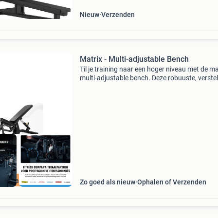
van vri
Nieuw
Verzenden
Matrix - Multi-adjustable Bench
Til je training naar een hoger niveau met de ma
multi-adjustable bench. Deze robuuste, verste
fitnessbank biedt ultieme flexibiliteit en comfor
Dankzij het meerdere verstelbare positiesyste
incl Garantie
Zo goed als nieuw
Ophalen of Verzenden