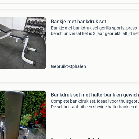
Bankje met bankdruk set
Bankje met bankdruk set gorilla sports, press
bench universal het is 3 jaar gebruikt, altijd net
een verwarmde omgeving gestaan. I.v.m. Bles
kan mag ik het helaas niet meer gebruiken. He
Gebruikt
Ophalen
Bankdruk set met halterbank en gewich
Complete bankdruk set, ideaal voor thuisgebru
De set bestaat uit een stevige halterbank en d
gewichten (halterschijven) van tunturi. Perfec
het trainen van borst, armen en schouders. De