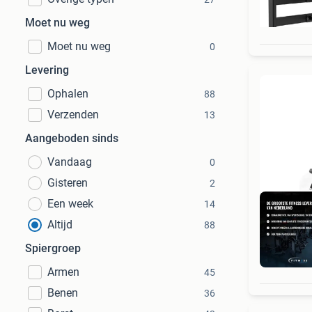
Moet nu weg
Moet nu weg
0
Levering
Ophalen
88
Verzenden
13
Aangeboden sinds
Vandaag
0
Gisteren
2
Een week
14
Altijd
88
Spiergroep
Armen
45
Benen
36