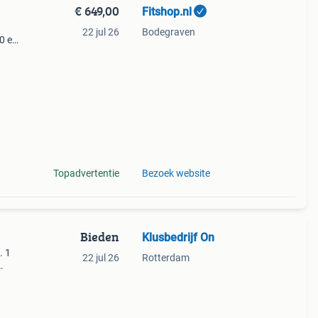
€ 649,00
Fitshop.nl
22 jul 26
Bodegraven
60 en
lles
Topadvertentie
Bezoek website
Bieden
Klusbedrijf On
. 1
22 jul 26
Rotterdam