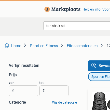
Help en info
Voor
1
Home
Sport en Fitness
Fitnessmaterialen
Verfijn resultaten
Bewaa
Prijs
Sport en Fit
van
tot
€
€
Categorie
Wis de categorie