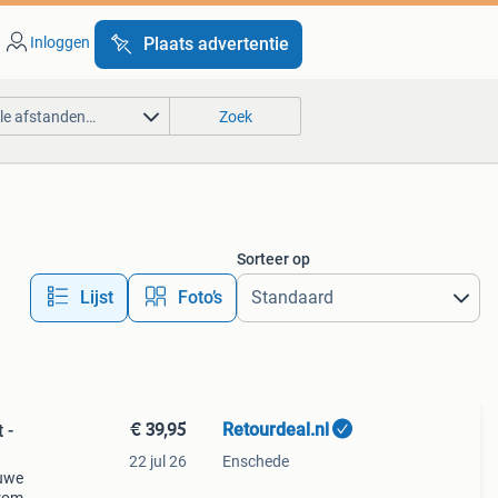
Inloggen
Plaats advertentie
lle afstanden…
Zoek
Sorteer op
Lijst
Foto’s
€ 39,95
Retourdeal.nl
 -
22 jul 26
Enschede
auwe