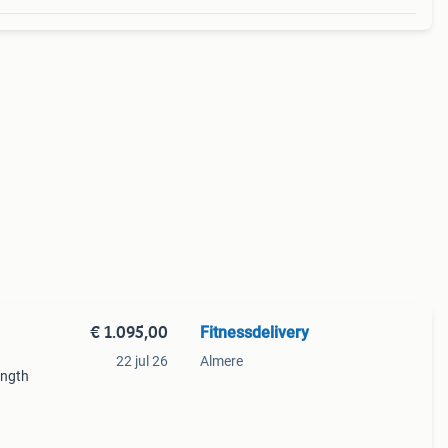
€ 1.095,00
Fitnessdelivery
22 jul 26
Almere
ength
e
voel