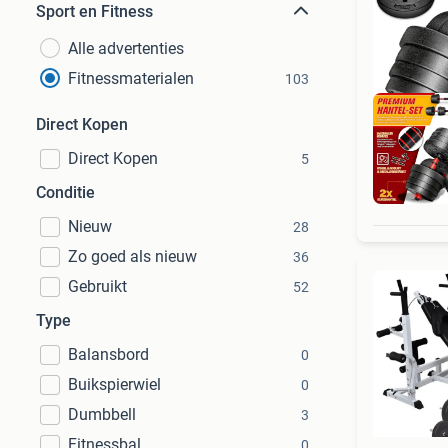
Sport en Fitness
Alle advertenties
Fitnessmaterialen
103
Direct Kopen
Direct Kopen
5
Ret
Conditie
Nieuw
28
Zo goed als nieuw
36
Gebruikt
52
Type
Balansbord
0
Buikspierwiel
0
Dumbbell
3
Fitnessbal
0