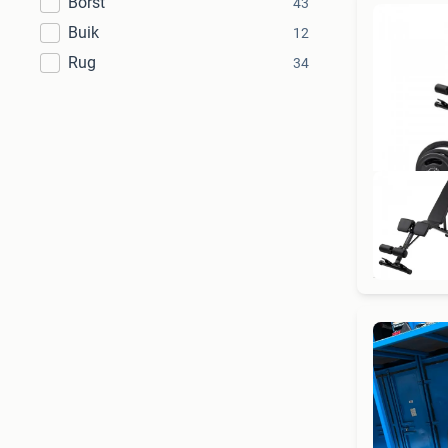
Borst
43
Buik
12
Rug
34