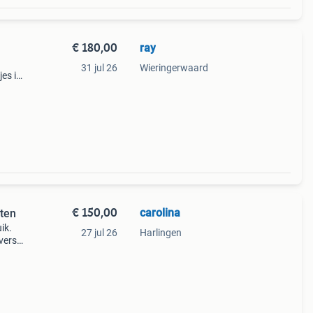
€ 180,00
ray
31 jul 26
Wieringerwaard
jes in
sure
t ba
€ 150,00
carolina
ten
ik.
27 jul 26
Harlingen
iverse
t voor