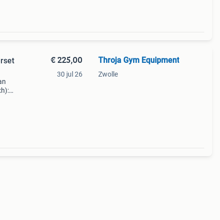
€ 225,00
Throja Gym Equipment
rset
30 jul 26
Zwolle
an
h):
ack: