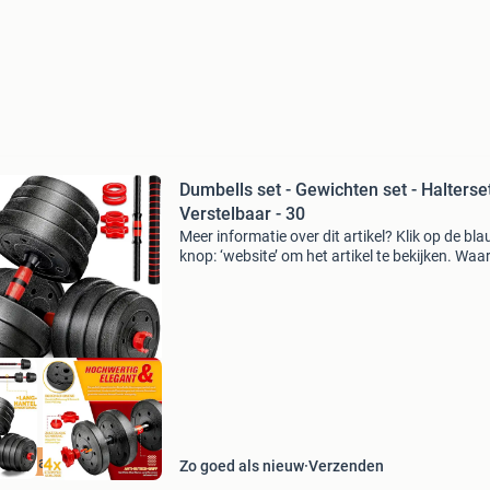
Dumbells set - Gewichten set - Halterset
Verstelbaar - 30
Meer informatie over dit artikel? Klik op de bl
knop: ‘website’ om het artikel te bekijken. Wa
bestellen bij retourdeal.nl? Voor 15:00 besteld,
volgende werkdag in huis. 1 Jaar garantie op 
ourdeal Korting
Zo goed als nieuw
Verzenden