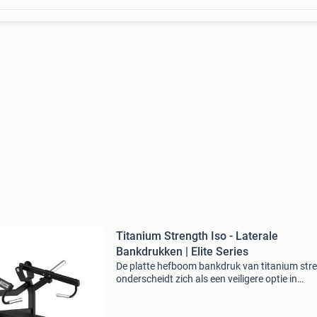
Titanium Strength Iso - Laterale
Bankdrukken | Elite Series
De platte hefboom bankdruk van titanium str
onderscheidt zich als een veiligere optie in
vergelijking met de traditionele bankdruk. Dez
professionele machine biedt het natuurlijke ge