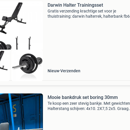
Darwin Halter Trainingsset
Gratis verzending krachtige set voor je
thuistraining: darwin halterrek, halterbank fb
een halterset van 60 kg de darwin set biedt je a
wat je nodig hebt voor een uitgebreide
krachttraining t
Nieuw
Verzenden
Mooie bankdruk set boring 30mm
Te koop een zeer stevig bankje. Met gewichten
Halterstang schijven: 4x10. 2X7,5 2x5. Graag
bieden vanaf 75 euro