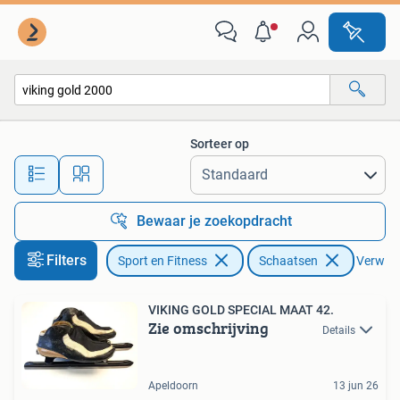
Schaatsen
Sorteer op
Alle afstanden…
Bewaar je zoekopdracht
Filters
Sport en Fitness
Schaatsen
Verwijde
VIKING GOLD SPECIAL MAAT 42.
Zie omschrijving
Details
Apeldoorn
13 jun 26