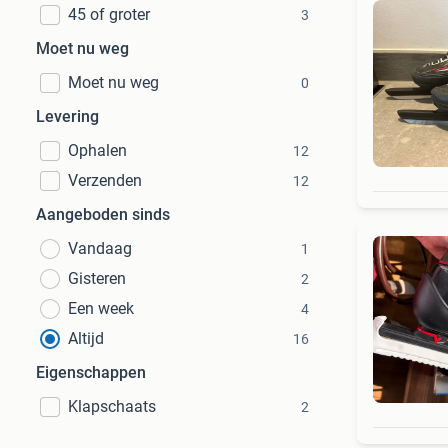
45 of groter
3
Moet nu weg
Moet nu weg
0
Levering
Ophalen
12
Verzenden
12
Aangeboden sinds
Vandaag
1
Gisteren
2
Een week
4
Altijd
16
Eigenschappen
Klapschaats
2