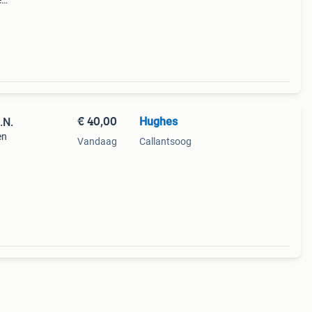
e
an
€ 40,00
Hughes
.N.
en
Vandaag
Callantsoog