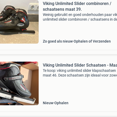
Viking Unlimited Slider combinoren /
schaatsens maat 39.
Weinig gebruikt en goed onderhouden paar vi
unlimited slider combinoren / schaatsens in d
maat 39. De schaatsen zijn slechts enkele ker
gebruikt. Het gaat om het meest recente mode
viking.
Zo goed als nieuw
Ophalen of Verzenden
Viking Unlimited Slider Schaatsen - Ma
Te koop: viking unlimited slider klapschaatsen 
maat 46. Deze schaatsen zijn ideaal voor zow
beginners als gevorderden. Ze bieden extra st
en bescherming, zijn comfortabel en verminde
de las
Nieuw
Ophalen