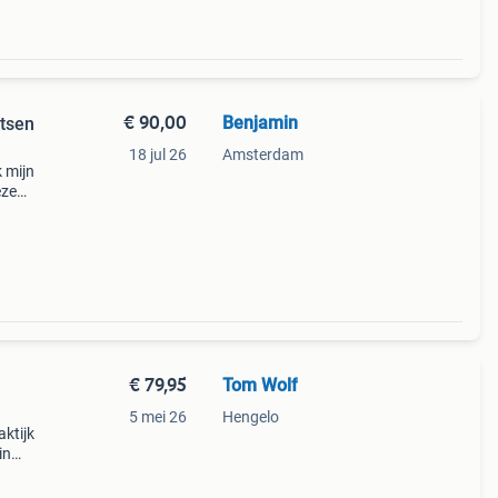
€ 90,00
Benjamin
atsen
18 jul 26
Amsterdam
 mijn
eze
nde
zo
€ 79,95
Tom Wolf
5 mei 26
Hengelo
aktijk
in