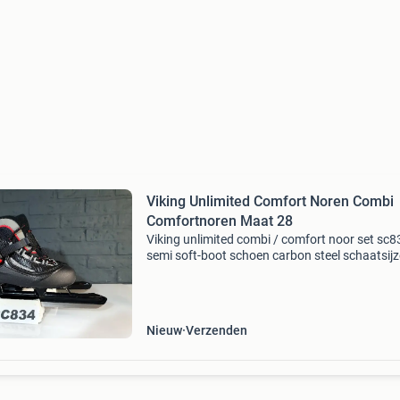
Viking Unlimited Comfort Noren Combi
Comfortnoren Maat 28
Viking unlimited combi / comfort noor set sc8
semi soft-boot schoen carbon steel schaatsijz
veter en snel-sluiting geslepen maat 28 (18,4 
nieuw de set is nieuw, ongebruikt, geslepen en
Nieuw
Verzenden