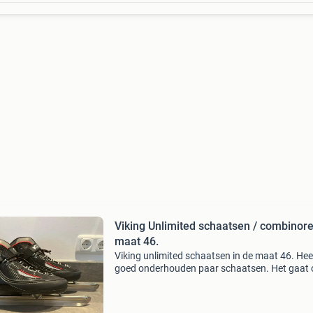
Viking Unlimited schaatsen / combinor
maat 46.
Viking unlimited schaatsen in de maat 46. Hee
goed onderhouden paar schaatsen. Het gaat
het mode unlimited van merk viking. De schaa
hebben een semi hoge schoen (tot aan de enke
Ze zijn ide