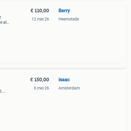
€ 110,00
Berry
e
12 mei 26
Heemstede
e als
n
rijs
€ 150,00
isaac
6 mei 26
Amsterdam
5.
e