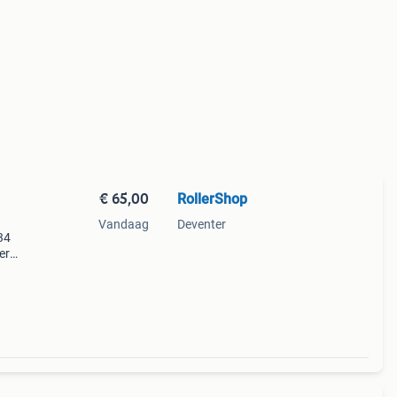
€ 65,00
RollerShop
Vandaag
Deventer
34
er
cm )
 klaar