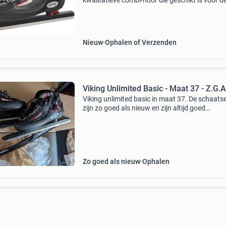
kwalitatieve combi-noor die geschikt is voor d
recreant. De binnenschoen is ademend en is v
antibacterieel materiaal gemaakt. De schoen
beschikt over een d
Nieuw
Ophalen of Verzenden
Viking Unlimited Basic - Maat 37 - Z.G.A
Viking unlimited basic in maat 37. De schaats
zijn zo goed als nieuw en zijn altijd goed
onderhouden, bewaard in vet. Inclusief
schaatsbeschermers.
Zo goed als nieuw
Ophalen