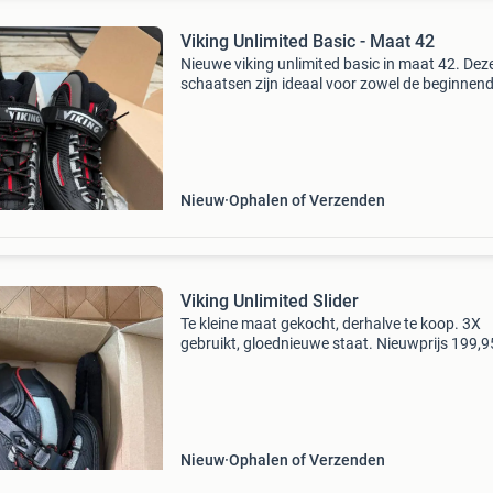
Viking Unlimited Basic - Maat 42
Nieuwe viking unlimited basic in maat 42. Dez
schaatsen zijn ideaal voor zowel de beginnend
de gevorderde schaatser. Ze bieden comfort e
stabiliteit, perfect voor lange tochten op natuu
of
Nieuw
Ophalen of Verzenden
Viking Unlimited Slider
Te kleine maat gekocht, derhalve te koop. 3X
gebruikt, gloednieuwe staat. Nieuwprijs 199,9
(Gekocht bij de skatedokter, je kan hun websit
bekijken ter verificatie van de prijs.)
Nieuw
Ophalen of Verzenden