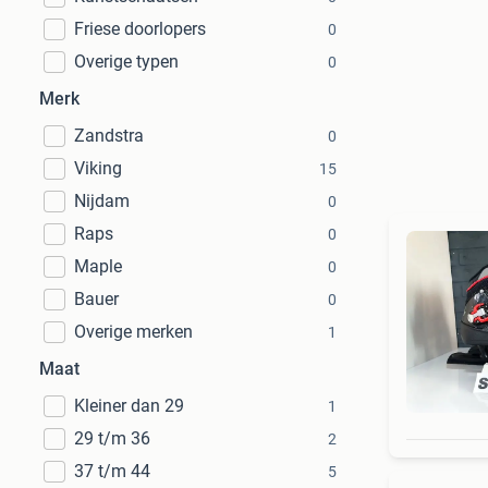
Friese doorlopers
0
Overige typen
0
Merk
Zandstra
0
Viking
15
Nijdam
0
Raps
0
Maple
0
Bauer
0
Overige merken
1
Maat
Kleiner dan 29
1
29 t/m 36
2
37 t/m 44
5