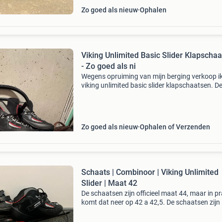
Zo goed als nieuw
Ophalen
Viking Unlimited Basic Slider Klapscha
- Zo goed als ni
Wegens opruiming van mijn berging verkoop ik
viking unlimited basic slider klapschaatsen. D
schaatsen zijn amper gebruikt, alleen gedure
het schaatsseizoen van 2022. Ze verkeren in 
goed
Zo goed als nieuw
Ophalen of Verzenden
Schaats | Combinoor | Viking Unlimited
Slider | Maat 42
De schaatsen zijn officieel maat 44, maar in pr
komt dat neer op 42 a 42,5. De schaatsen zijn 
topstaat, want ze zijn maar één keer gebruikt!