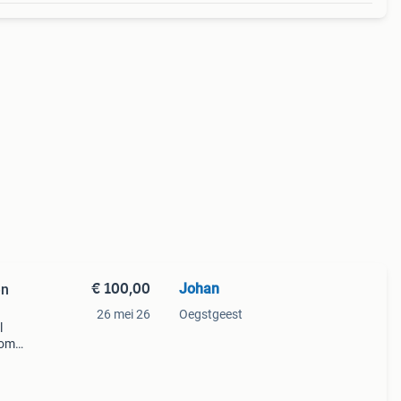
€ 100,00
Johan
en
26 mei 26
Oegstgeest
l
 om
tsen
l).