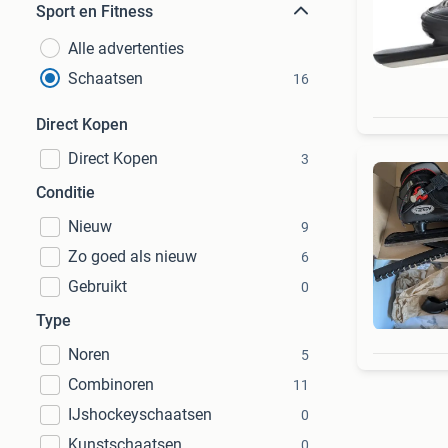
Sport en Fitness
Alle advertenties
Schaatsen
16
Direct Kopen
Direct Kopen
3
Conditie
Nieuw
9
Zo goed als nieuw
6
Gebruikt
0
Type
Noren
5
Combinoren
11
IJshockeyschaatsen
0
Kunstschaatsen
0