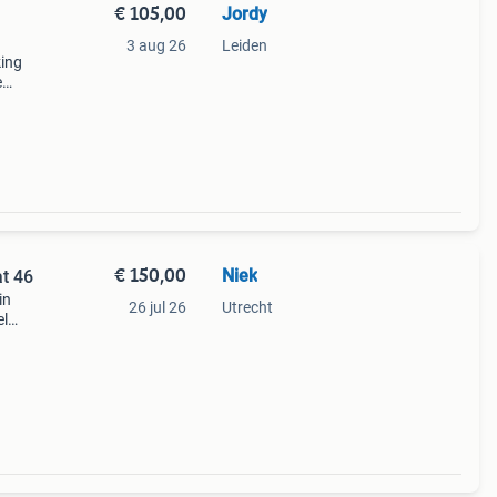
€ 105,00
Jordy
3 aug 26
Leiden
king
e
en
l van
€ 150,00
Niek
at 46
in
26 jul 26
Utrecht
el
eun
ren