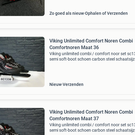
Zo goed als nieuw
Ophalen of Verzenden
Viking Unlimited Comfort Noren Combi
Comfortnoren Maat 36
Viking unlimited combi / comfort noor set sc
semi soft-boot schoen carbon steel schaatsijz
veter en snel-sluiting geslepen maat 36 (23,2 
nieuw de set is nieuw, ongebruikt, geslepen en
Nieuw
Verzenden
Viking Unlimited Comfort Noren Combi
Comfortnoren Maat 37
Viking unlimited combi / comfort noor set sc
semi soft-boot schoen carbon steel schaatsijz