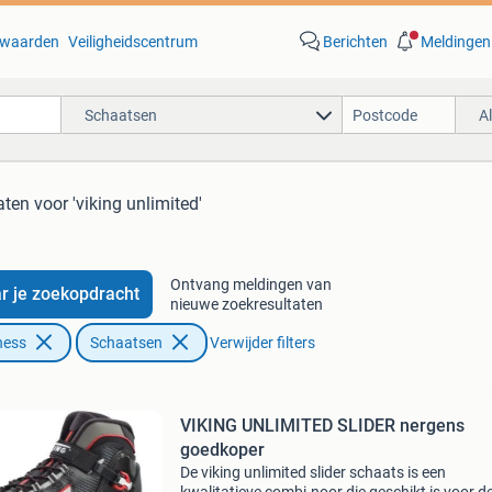
waarden
Veiligheidscentrum
Berichten
Meldingen
Schaatsen
A
aten
voor 'viking unlimited'
Ontvang meldingen van
r je zoekopdracht
nieuwe zoekresultaten
ness
Schaatsen
Verwijder filters
VIKING UNLIMITED SLIDER nergens
goedkoper
De viking unlimited slider schaats is een