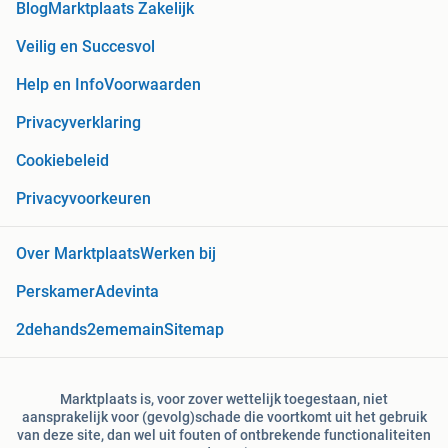
Blog
Marktplaats Zakelijk
Veilig en Succesvol
Help en Info
Voorwaarden
Privacyverklaring
Cookiebeleid
Privacyvoorkeuren
Over Marktplaats
Werken bij
Perskamer
Adevinta
2dehands
2ememain
Sitemap
Marktplaats is, voor zover wettelijk toegestaan, niet
aansprakelijk voor (gevolg)schade die voortkomt uit het gebruik
van deze site, dan wel uit fouten of ontbrekende functionaliteiten