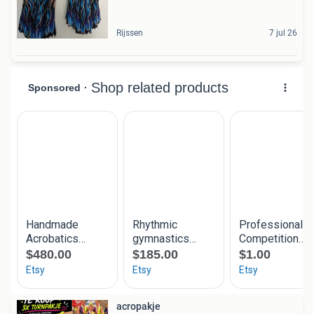
Rijssen
7 jul 26
acropakje