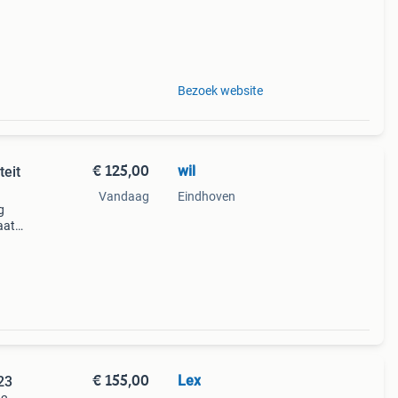
r
022)
tuks
Bezoek website
€ 125,00
wil
teit
Vandaag
Eindhoven
g
aat
€ 155,00
Lex
23