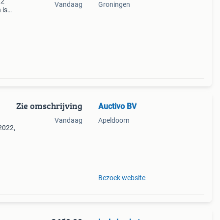
22
Vandaag
Groningen
 is
at,
 een
Zie omschrijving
Auctivo BV
Vandaag
Apeldoorn
2022,
022)
tuks
Bezoek website