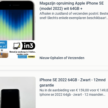
Magazijn opruiming Apple iPhone SE
(model 2022) wit 64GB +
Afhalen in zuidland of verzenden postnl. Beste
snel! Slechts enkele exemplaren beschikbaar!
Op=op iphone se 2022 – compact, krachtig &
betaalbaar! Upgrade naar de iphone se 2022 ,
smartphone
Nieuw
Ophalen of Verzenden
iPhone SE 2022 64GB - Zwart - 12mnd
garantie
Nu in de aanbieding van € 159,00 voor € 149,
Iphone se 2022 64gb - zwart - 12 maanden
garantie - gratis verzending of afhalen in wink
specificaties: soort: certified refurbished staat