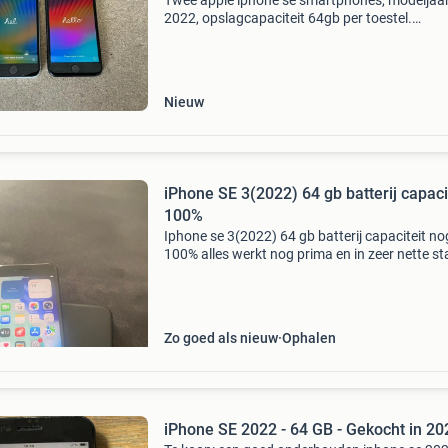
Twee apple iphone se smartphones, modeljaa
2022, opslagcapaciteit 64gb per toestel.
Specificaties: merk: apple model: iphone se (2
opslagcapaciteit: 64gb per toestel aantal: 2 s
imei (toestel
Nieuw
iPhone SE 3(2022) 64 gb batterij capaci
100%
Iphone se 3(2022) 64 gb batterij capaciteit no
100% alles werkt nog prima en in zeer nette st
geen doos geen lader
Zo goed als nieuw
Ophalen
iPhone SE 2022 - 64 GB - Gekocht in 20