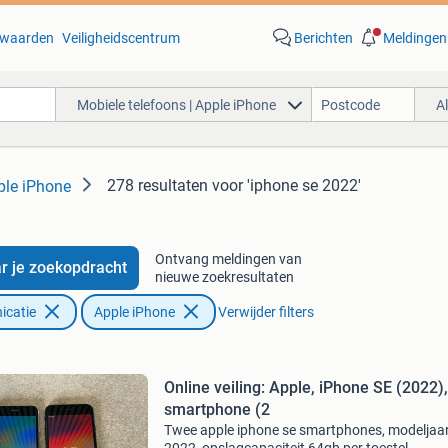
waarden
Veiligheidscentrum
Berichten
Meldingen
Mobiele telefoons | Apple iPhone
A
278 resultaten
voor 'iphone se 2022'
ple iPhone
Ontvang meldingen van
r je zoekopdracht
nieuwe zoekresultaten
icatie
Apple iPhone
Verwijder filters
Online veiling: Apple, iPhone SE (2022),
smartphone (2
Twee apple iphone se smartphones, modeljaa