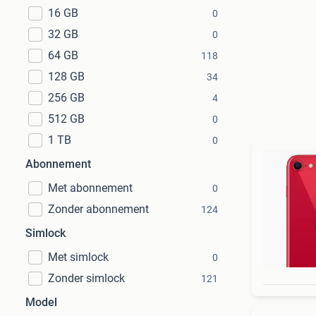
16 GB
0
32 GB
0
64 GB
118
128 GB
34
256 GB
4
512 GB
0
1 TB
0
Abonnement
Met abonnement
0
Zonder abonnement
124
Simlock
Met simlock
0
Zonder simlock
121
Model