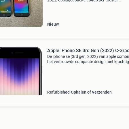
2022, opslagcapaciteit 64gb per toestel.
Specificaties: merk: apple model: iphone se (2
opslagcapaciteit: 64gb per toestel aantal: 2 s
imei (toestel
Nieuw
Apple iPhone SE 3rd Gen (2022) C-Gra
De iphone se (3rd gen, 2022) van apple combi
het vertrouwde compacte design met krachti
prestaties. Dankzij de a15 bionic-chip , dezelf
chip als in de iphone13, werkt de iphone se
razendsnel
Refurbished
Ophalen of Verzenden