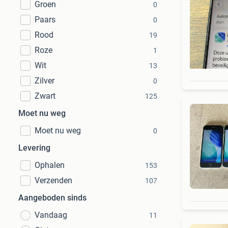
Groen
0
Paars
0
Rood
19
Roze
1
Wit
13
Zilver
0
Zwart
125
Moet nu weg
Moet nu weg
0
Levering
Ophalen
153
Verzenden
107
Aangeboden sinds
Vandaag
11