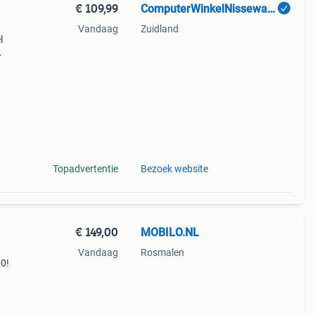
€ 109,99
ComputerWinkelNissewaard.nl
Vandaag
Zuidland
l
 een
Topadvertentie
Bezoek website
€ 149,00
MOBILO.NL
Vandaag
Rosmalen
00!
el
: