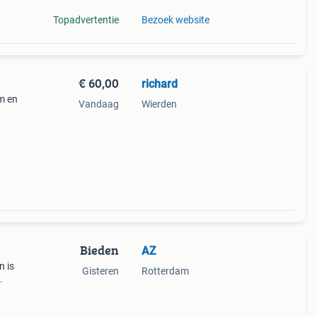
Topadvertentie
Bezoek website
€ 60,00
richard
m en
Vandaag
Wierden
Bieden
AZ
n is
Gisteren
Rotterdam
 zoals
. P