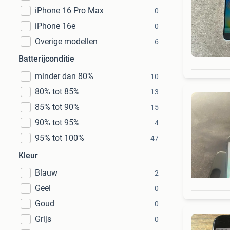
iPhone 16 Pro Max
0
iPhone 16e
0
Overige modellen
6
Batterijconditie
minder dan 80%
10
80% tot 85%
13
85% tot 90%
15
90% tot 95%
4
95% tot 100%
47
Kleur
Blauw
2
Geel
0
Goud
0
Grijs
0