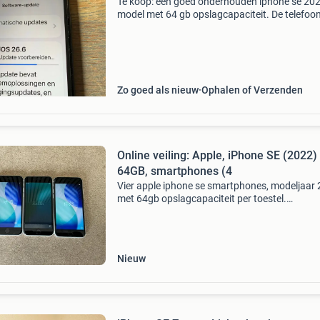
Te koop: een goed onderhouden iphone se 20
model met 64 gb opslagcapaciteit. De telefoon
gekocht in 2023 en verkeert in uitstekende sta
geen krassen! Ideaal voor wie op zoek is naar
compac
Zo goed als nieuw
Ophalen of Verzenden
Online veiling: Apple, iPhone SE (2022)
64GB, smartphones (4
Vier apple iphone se smartphones, modeljaar 
met 64gb opslagcapaciteit per toestel.
Specificaties: merk: apple model: iphone se (2
opslagcapaciteit: 64gb per toestel aantal: 4 s
kleur: wi
Nieuw