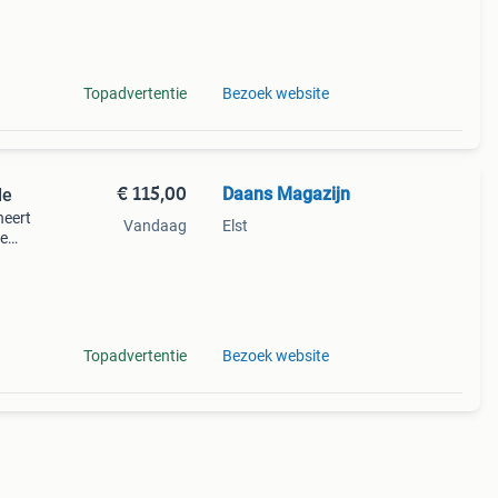
022)
tuks
Topadvertentie
Bezoek website
€ 115,00
Daans Magazijn
de
neert
Vandaag
Elst
ge
de
Topadvertentie
Bezoek website