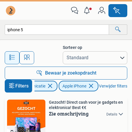
Mobiele telefoons | Apple iPhone
Sorteer op
Alle afstanden…
Bewaar je zoekopdracht
Filters
Telecommunicatie
Apple iPhone
Verwijder filters
Gezocht! Direct cash voor je gadgets en
elektronica! Best €€
Zie omschrijving
Details