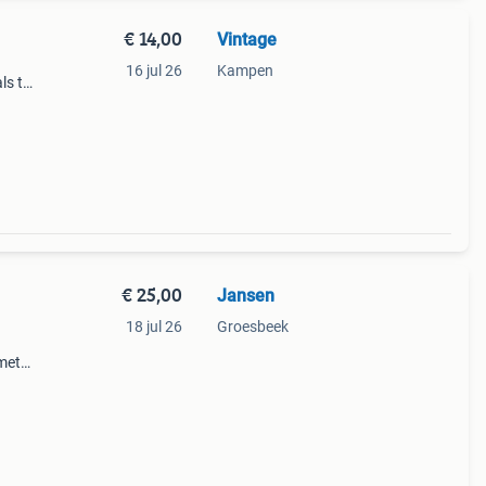
€ 14,00
Vintage
16 jul 26
Kampen
ls te
 We
€ 25,00
Jansen
18 jul 26
Groesbeek
 met
je