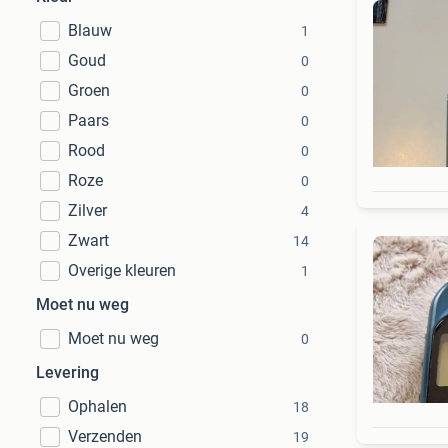
Blauw
1
Goud
0
Groen
0
Paars
0
Rood
0
Roze
0
Zilver
4
Zwart
14
Overige kleuren
1
Moet nu weg
Moet nu weg
0
Levering
Ophalen
18
Verzenden
19