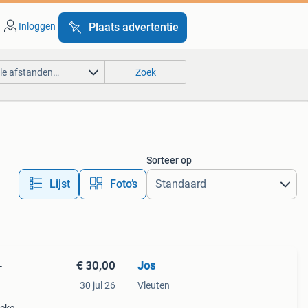
Inloggen
Plaats advertentie
lle afstanden…
Zoek
Sorteer op
Lijst
Foto’s
€ 30,00
Jos
-
30 jul 26
Vleuten