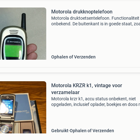
Motorola drukknoptelefoon
Motorola druktoetsentelefoon. Functionaliteit
onbekend. De buitenkant is in goede staat, zoa
zien op de foto&#39;s. Bekijk mijn andere
advertenties voor diverse interessante items.
communi
Ophalen of Verzenden
Motorola KRZR k1, vintage voor
verzamelaar
Motorola krzr k1, accu status onbekent, niet
opgeladen, inclusief oplader, boekjes en doos
matching emei, achterzijde anti slip met
gebruikssporen deze antislip kan met een beet
acetone makkelij
Gebruikt
Ophalen of Verzenden