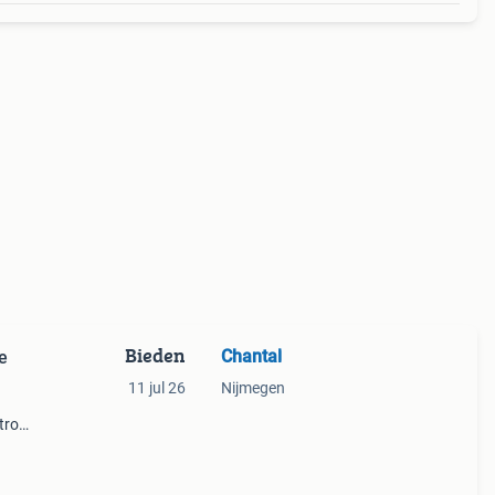
Bieden
Chantal
e
11 jul 26
Nijmegen
tro
eert
cor