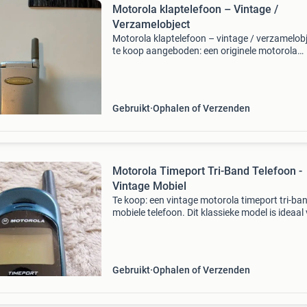
Motorola klaptelefoon – Vintage /
Verzamelobject
Motorola klaptelefoon – vintage / verzamelob
te koop aangeboden: een originele motorola
klaptelefoon in zilveren uitvoering. De telefoon
verkeert, gezien de leeftijd, in een nette gebrui
staat.
Gebruikt
Ophalen of Verzenden
Motorola Timeport Tri-Band Telefoon -
Vintage Mobiel
Te koop: een vintage motorola timeport tri-ba
mobiele telefoon. Dit klassieke model is ideaal
verzamelaars of liefhebbers van retro-technol
De telefoon is gebruikt, maar verkeert in redeli
Gebruikt
Ophalen of Verzenden