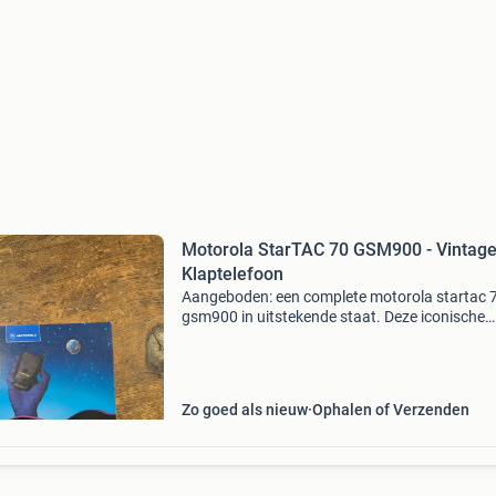
Motorola StarTAC 70 GSM900 - Vintag
Klaptelefoon
Aangeboden: een complete motorola startac 
gsm900 in uitstekende staat. Deze iconische
klaptelefoon uit de jaren &#39;90 wordt gelev
met de originele doos, handleiding, oplader, bat
en e
Zo goed als nieuw
Ophalen of Verzenden