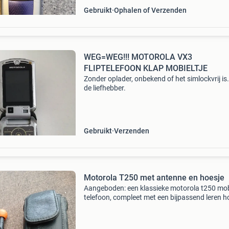
Gebruikt
Ophalen of Verzenden
WEG=WEG!!! MOTOROLA VX3
FLIPTELEFOON KLAP MOBIELTJE
Zonder oplader, onbekend of het simlockvrij is
de liefhebber.
Gebruikt
Verzenden
Motorola T250 met antenne en hoesje
Aangeboden: een klassieke motorola t250 mob
telefoon, compleet met een bijpassend leren h
Dit is een uniek verzamelobject voor liefhebbe
vintage telefoons. De telefoon is in gebruikte