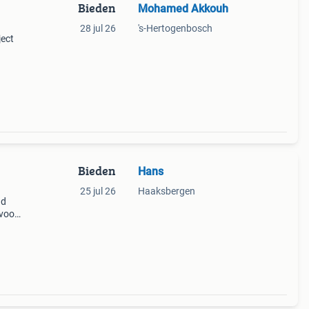
Bieden
Mohamed Akkouh
28 jul 26
's-Hertogenbosch
ject
kte
Bieden
Hans
25 jul 26
Haaksbergen
nd
 voor
ogie.