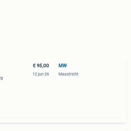
€ 95,00
MW
e
12 jun 26
Maastricht
70
erd
terij