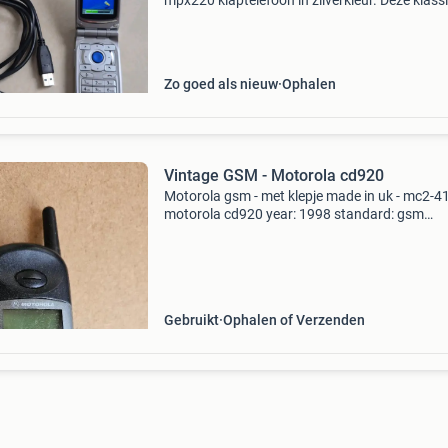
mpx220 klaptelefoon in zilverkleur. Deze klass
telefoon verkeert in nieuwstaat, ideaal voor
verzamelaars of liefhebbers van retro-technol
Wordt geleverd
Zo goed als nieuw
Ophalen
Vintage GSM - Motorola cd920
Motorola gsm - met klepje made in uk - mc2-
motorola cd920 year: 1998 standard: gsm
900/1800 factory code: mc2-41b11
Gebruikt
Ophalen of Verzenden