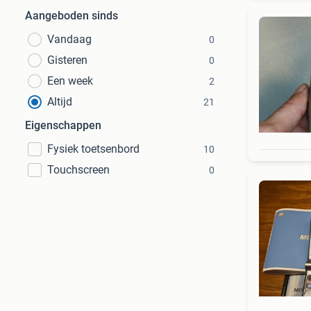
Aangeboden sinds
Vandaag
0
Gisteren
0
Een week
2
Altijd
21
Eigenschappen
Fysiek toetsenbord
10
Touchscreen
0