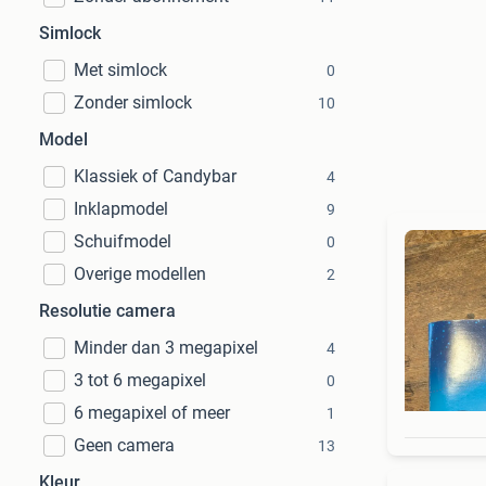
Simlock
Met simlock
0
Zonder simlock
10
Model
Klassiek of Candybar
4
Inklapmodel
9
Schuifmodel
0
Overige modellen
2
Resolutie camera
Minder dan 3 megapixel
4
3 tot 6 megapixel
0
6 megapixel of meer
1
Geen camera
13
Kleur