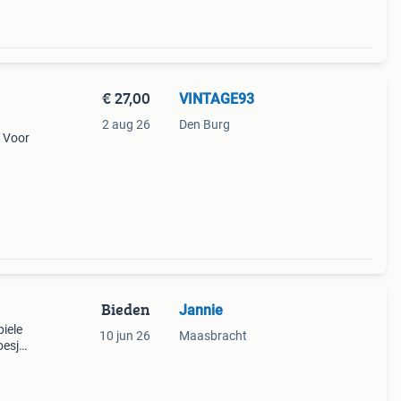
€ 27,00
VINTAGE93
2 aug 26
Den Burg
. Voor
Bieden
Jannie
iele
10 jun 26
Maasbracht
oesje.
rs van