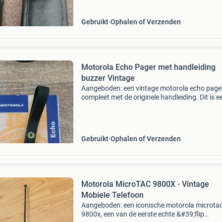
Gebruikt
Ophalen of Verzenden
Motorola Echo Pager met handleiding
buzzer Vintage
Aangeboden: een vintage motorola echo pager
compleet met de originele handleiding. Dit is e
klassiek stukje technologie uit 1995, ideaal vo
verzamelaars of liefhebbers van retro gadgets
pager
Gebruikt
Ophalen of Verzenden
Motorola MicroTAC 9800X - Vintage
Mobiele Telefoon
Aangeboden: een iconische motorola microta
9800x, een van de eerste echte &#39;flip