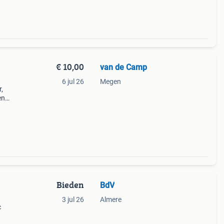
€ 10,00
van de Camp
6 jul 26
Megen
,
en
or
. De
Bieden
BdV
3 jul 26
Almere
c