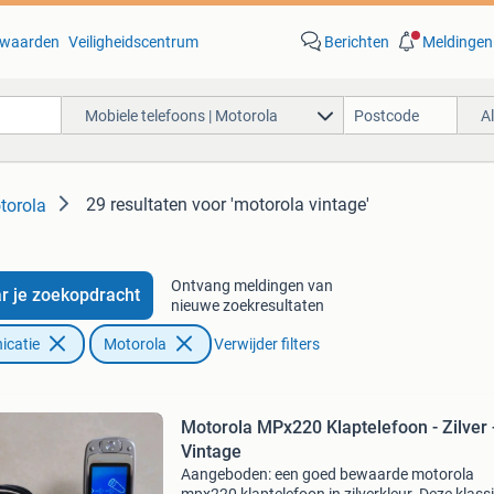
waarden
Veiligheidscentrum
Berichten
Meldingen
Mobiele telefoons | Motorola
A
29 resultaten
voor 'motorola vintage'
torola
Ontvang meldingen van
r je zoekopdracht
nieuwe zoekresultaten
icatie
Motorola
Verwijder filters
Motorola MPx220 Klaptelefoon - Zilver 
Vintage
Aangeboden: een goed bewaarde motorola