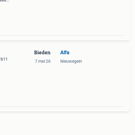
ieke
ogie.
Bieden
Alfa
41b11
7 mei 26
Nieuwegein