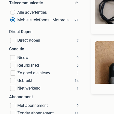
Telecommunicatie
Alle advertenties
Mobiele telefoons | Motorola
21
Direct Kopen
Direct Kopen
7
Conditie
Nieuw
0
Refurbished
0
Zo goed als nieuw
3
Gebruikt
14
Niet werkend
1
Abonnement
Met abonnement
0
Zonder abonnement
11