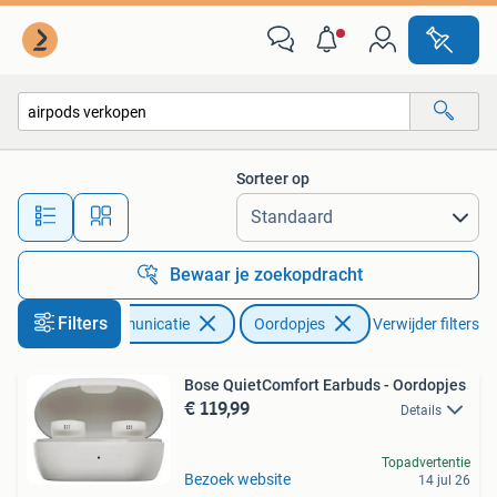
Mobiele telefoons | Oordopjes
Sorteer op
Alle afstanden…
Bewaar je zoekopdracht
Filters
Telecommunicatie
Oordopjes
Verwijder filters
Bose QuietComfort Earbuds - Oordopjes
€ 119,99
Details
Topadvertentie
Bezoek website
14 jul 26