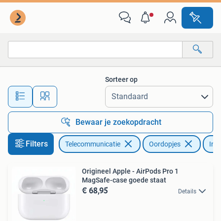
Mobiele telefoons | Oordopjes
Sorteer op
Alle afstanden…
Bewaar je zoekopdracht
Filters
Telecommunicatie
Oordopjes
In 
Origineel Apple - AirPods Pro 1
MagSafe-case goede staat
€ 68,95
Details