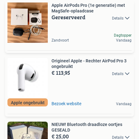
Apple AirPods Pro (1e generatie) met
MagSafe-oplaadcase
Gereserveerd
Details
Dagtopper
Zandvoort
Vandaag
Origineel Apple - Rechter AirPod Pro 3
ongebruikt
€ 113,95
Details
Apple ongebruikt
Bezoek website
Vandaag
NIEUW! Bluetooth draadloze oortjes
GESEALD
€ 25,00
Details