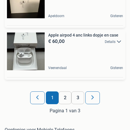
Apeldoorn
Gisteren
Apple airpod 4 anc links dopje en case
€ 60,00
Details
Veenendaal
Gisteren
1
2
3
Pagina 1 van 3
Oordopjes voor Mobiele Telefoons