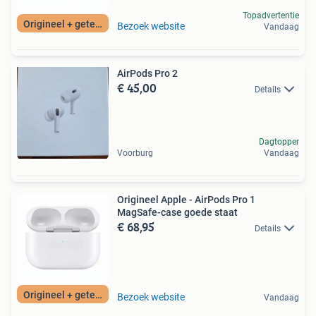
Topadvertentie
Origineel + getest
Bezoek website
Vandaag
AirPods Pro 2
€ 45,00
Details
Dagtopper
Voorburg
Vandaag
Origineel Apple - AirPods Pro 1
MagSafe-case goede staat
€ 68,95
Details
Origineel + getest
Bezoek website
Vandaag