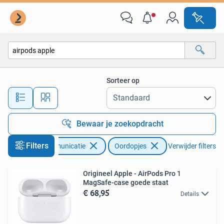
Mobiele telefoons | Oordopjes
Sorteer op
Alle afstanden…
Bewaar je zoekopdracht
Filters
Telecommunicatie
Oordopjes
Verwijder filters
Origineel Apple - AirPods Pro 1
MagSafe-case goede staat
€ 68,95
Details