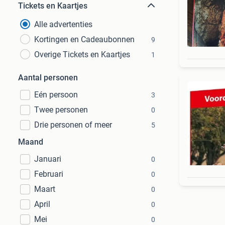
Tickets en Kaartjes
Alle advertenties
Kortingen en Cadeaubonnen
9
Overige Tickets en Kaartjes
1
Aantal personen
Eén persoon
3
Twee personen
0
Drie personen of meer
5
Maand
Januari
0
Februari
0
Maart
0
April
0
Mei
0