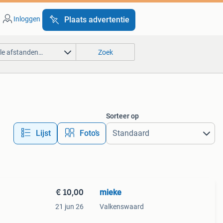
Inloggen
Plaats advertentie
lle afstanden…
Zoek
Sorteer op
Lijst
Foto’s
€ 10,00
mieke
21 jun 26
Valkenswaard