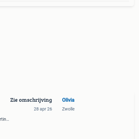
Zie omschrijving
Olivia
28 apr 26
Zwolle
rting.
ermen
ect