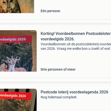
Eén persoon
Korting! Voordeelbonnen Postcodeloteri
voordeelgids 2026.
Voordeelbonnen uit de postcodeloterij voorde
van 2026. Vraag me welke bon u zoekt of wat
uitje u wilt en ik kijk voor u. Sauna, speeltuin,
restaurant, hotel, pretpark, dierentuin enz.. Rij
Drie personen of meer
Postcode loterij voordeelagenda 2026
Nog helemaal compleet.