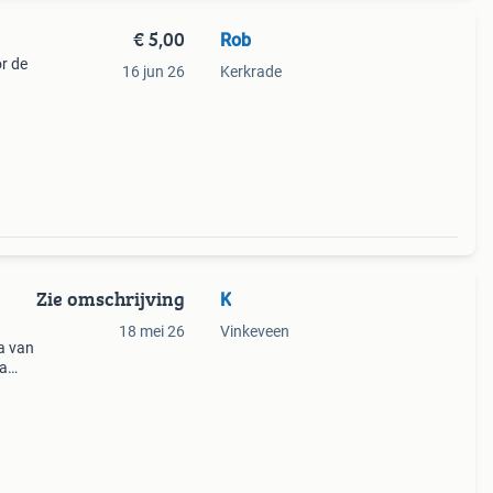
€ 5,00
Rob
or de
16 jun 26
Kerkrade
,
Zie omschrijving
K
18 mei 26
Vinkeveen
a van
ia
de