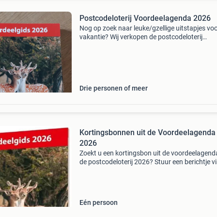
Postcodeloterij Voordeelagenda 2026
Nog op zoek naar leuke/gzellige uitstapjes vo
vakantie? Wij verkopen de postcodeloterij
voordeelagenda 2026 met heel veel
kortingsbonnen voor dierentuinen, pretparken
musea en veel andere gezell
Drie personen of meer
Kortingsbonnen uit de Voordeelagenda
2026
Zoekt u een kortingsbon uit de voordeelagend
de postcodeloterij 2026? Stuur een berichtje v
marktplaats en ik kijk of ik deze nog heb, met 
prijs. De sauna/thermen bonnen zijn €5,00 per
Eén persoon