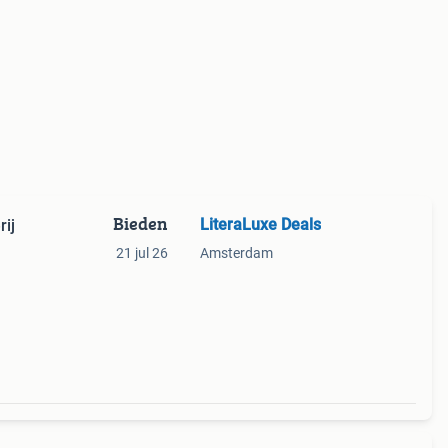
Bieden
LiteraLuxe Deals
ij
21 jul 26
Amsterdam