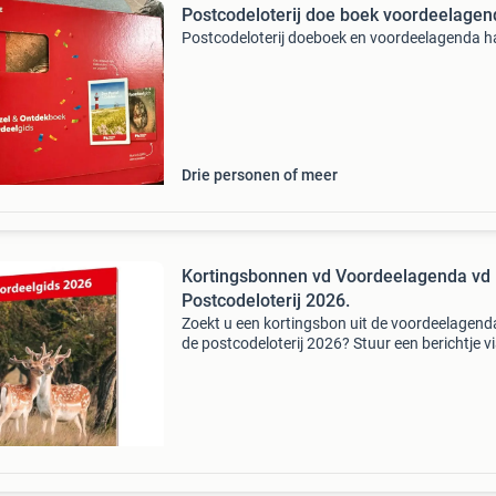
Postcodeloterij doe boek voordeelagen
Postcodeloterij doeboek en voordeelagenda h
Drie personen of meer
Kortingsbonnen vd Voordeelagenda vd
Postcodeloterij 2026.
Zoekt u een kortingsbon uit de voordeelagend
de postcodeloterij 2026? Stuur een berichtje v
marktplaats en ik kijk of ik deze nog heb, met 
prijs. De sauna/thermen bonnen zijn €5,00 per