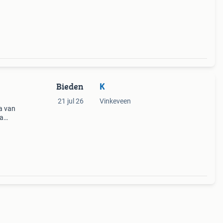
Bieden
K
21 jul 26
Vinkeveen
a van
ia
de