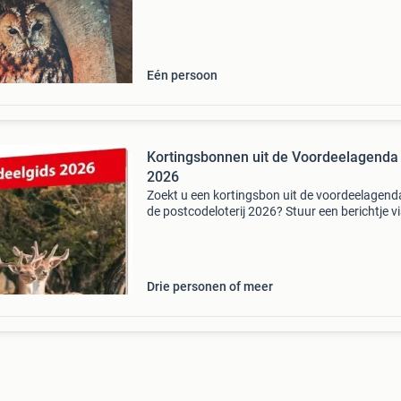
Eén persoon
Kortingsbonnen uit de Voordeelagenda
2026
Zoekt u een kortingsbon uit de voordeelagend
de postcodeloterij 2026? Stuur een berichtje v
marktplaats en ik kijk of ik deze nog heb, met 
prijs. De sauna/thermen bonnen zijn €5,00 per
Drie personen of meer