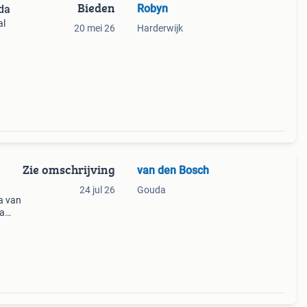
Bieden
Robyn
da
al
20 mei 26
Harderwijk
Zie omschrijving
van den Bosch
24 jul 26
Gouda
a van
ia
de