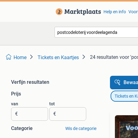
Help en info
Voor
24 resultaten
voor 'po
Home
Tickets en Kaartjes
Verfijn resultaten
Bewaa
Prijs
Tickets en K
van
tot
€
€
Categorie
Wis de categorie