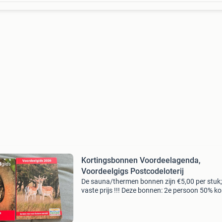
Kortingsbonnen Voordeelagenda,
Voordeelgigs Postcodeloterij
De sauna/thermen bonnen zijn €5,00 per stuk;
vaste prijs !!! Deze bonnen: 2e persoon 50% ko
- Thermen bussloo - thermen berendonck - th
soesterberg - thermen bad nieuweschans - sel