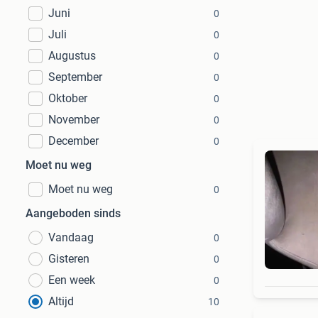
Juni
0
Juli
0
Augustus
0
September
0
Oktober
0
November
0
December
0
Moet nu weg
Moet nu weg
0
Aangeboden sinds
Vandaag
0
Gisteren
0
Een week
0
Altijd
10