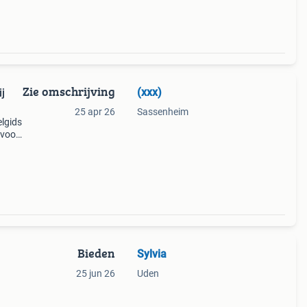
Zie omschrijving
(xxx)
j
25 apr 26
Sassenheim
elgids
 voor
s
Bieden
Sylvia
25 jun 26
Uden