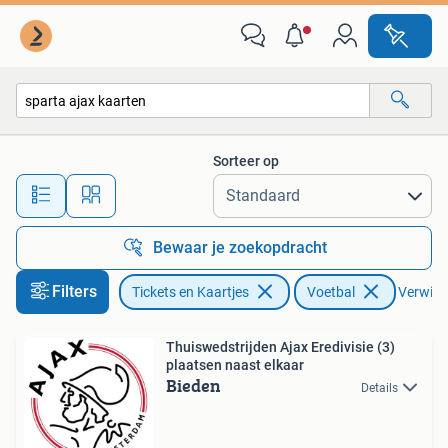
Sport | Voetbal
Sorteer op
Alle afstanden…
Bewaar je zoekopdracht
Filters
Tickets en Kaartjes
Voetbal
Verwijde
Thuiswedstrijden Ajax Eredivisie (3)
plaatsen naast elkaar
Bieden
Details