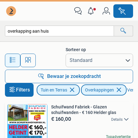
Overkappingen
Sorteer op
Alle afstanden…
Bewaar je zoekopdracht
Filters
Tuin en Terras
Overkappingen
Verwij
Schuifwand Fabriek - Glazen
schuifwanden - € 160 Helder glas
€ 160,00
Details
Topadvertentie