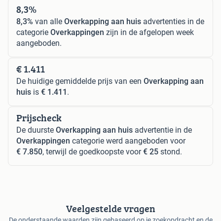
8,3%
8,3%
van alle
Overkapping aan huis
advertenties in de
categorie
Overkappingen
zijn in de afgelopen week
aangeboden.
€ 1.411
De huidige gemiddelde prijs van een
Overkapping aan
huis
is
€ 1.411
.
Prijscheck
De duurste
Overkapping aan huis
advertentie in de
Overkappingen
categorie werd aangeboden voor
€ 7.850
, terwijl de goedkoopste voor
€ 25
stond.
Veelgestelde vragen
De onderstaande waarden zijn gebaseerd op je zoekopdracht en de